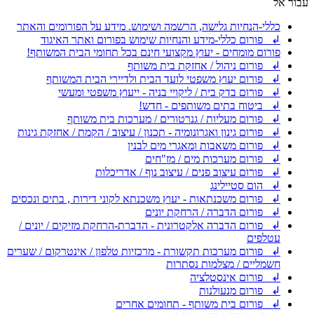
עבור אל
כללי-הנחיות גלישה, הרשמה ושימוש. מידע על הפורומים והאתר
↲ פורום כללי-מידע והנחיות שימוש בפורום ואתר האיגוד
פורום מומחים - יעוץ מקצועי חינם בכל תחומי הבית המשותף!
↲ פורום ניהול / אחזקת בית משותף
↲ פורום יעוץ משפטי לועד הבית ולדיירי הבית המשותף
↲ פורום בדק בית / ליקויי בניה - ייעוץ משפטי ומעשי
↲ ביטוח בתים משותפים - חדש!
↲ פורום מעליות / גנרטורים / מערכות בית משותף
↲ פורום גינון ואגרונומיה - תכנון / עיצוב / הקמת / אחזקת גינות
↲ פורום משאבות ומאגרי מים לבנין
↲ פורום מערכות מים / מז"חים
↲ פורום עיצוב פנים / עיצוב נוף / אדריכלות
↲ הום סטיילינג
↲ פורום משכנתאות - יעוץ משכנתא לקוני דירות , בתים ונכסים
↲ פורום הדברה / הרחקת יונים
↲ פורום הדברה אלקטרונית - הדברת-הרחקת מזיקים / יונים /
עטלפים
↲ פורום מערכות תקשורת - מרכזיות טלפון / אינטרקום / שערים
חשמליים / מצלמות נסתרות
↲ פורום אינסטלציה
↲ פורום מנעולנות
↲ פורום בית משותף - תחומים אחרים