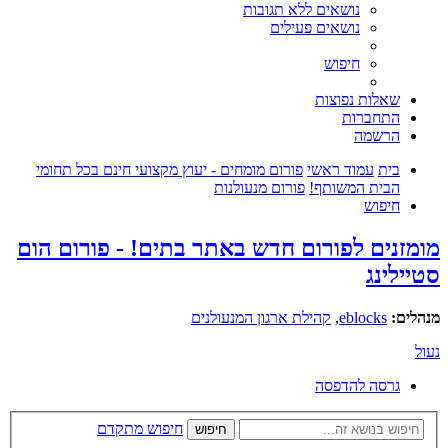
נושאים ללא תגובות
נושאים פעילים
חיפוש
שאלות נפוצות
התחברות
הרשמה
בית
עמוד ראשי
פורום מומחים - יעוץ מקצועי חינם בכל תחומי
הבית המשותף!
פורום מנעולנות
חיפוש
מומזנים לפורום חדש באתר בתים! - פורום הום
סטיילינג
מנהלים:
eblocks
,
קהילת ארגון המנעולנים
נעול
גרסה להדפסה
חיפוש מתקדם
חיפוש