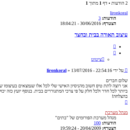
2 הודעות • דף
1
מתוך
1
lironkoral
הודעות:
3
הצטרף:
30/06/2016 - 18:04:21
עיצוב תאורה בבית ובחצר
ציטוט
ציטוט
שליחה
על ידי
13/07/2016 - 22:54:16
»
lironkoral
שלום חברים
אני רוצה לתת טיפ חשוב מהניסיון האישי שלי לכל אלו שנמצאים בעיצומו ש
ביותר לכל חדר ולכל חלק על פי צרכי המתגוררים בבית. בנוסף יועץ כזה יכ
בהצלחה!
חזרה
למעלה
מנהל מערכת
מנהל מערכת הפורומים של "בתים"
הודעות:
100
הצטרף:
20/04/2009 - 19:59:24