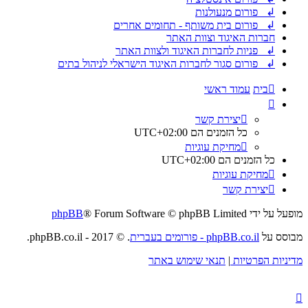
↲ פורום מנעולנות
↲ פורום בית משותף - תחומים אחרים
חברות האיגוד וצוות האתר
↲ פניות לחברות האיגוד ולצוות האתר
↲ פורום סגור לחברות האיגוד הישראלי לניהול בתים
בית
עמוד ראשי
יצירת קשר
כל הזמנים הם
UTC+02:00
מחיקת עוגיות
כל הזמנים הם
UTC+02:00
מחיקת עוגיות
יצירת קשר
מופעל על ידי
® Forum Software © phpBB Limited
phpBB
מבוסס על
phpBB.co.il - פורומים בעברית
. © 2017 - phpBB.co.il.
מדיניות הפרטיות
|
תנאי שימוש באתר