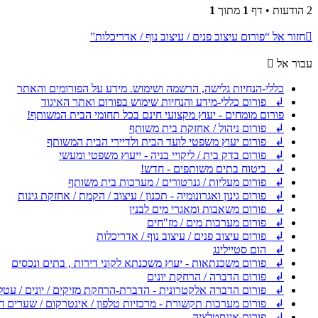
2 הודעות • דף
1
מתוך
1
חזור אל “פורום עיצוב פנים / עיצוב נוף / אדריכלות”
עבור אל
כללי-הנחיות גלישה, הרשמה ושימוש. מידע על הפורומים והאתר
↲ פורום כללי-מידע והנחיות שימוש בפורום ואתר האיגוד
פורום מומחים - יעוץ מקצועי חינם בכל תחומי הבית המשותף!
↲ פורום ניהול / אחזקת בית משותף
↲ פורום יעוץ משפטי לועד הבית ולדיירי הבית המשותף
↲ פורום בדק בית / ליקויי בניה - ייעוץ משפטי ומעשי
↲ ביטוח בתים משותפים - חדש!
↲ פורום מעליות / גנרטורים / מערכות בית משותף
↲ פורום גינון ואגרונומיה - תכנון / עיצוב / הקמת / אחזקת גינות
↲ פורום משאבות ומאגרי מים לבנין
↲ פורום מערכות מים / מז"חים
↲ פורום עיצוב פנים / עיצוב נוף / אדריכלות
↲ הום סטיילינג
↲ פורום משכנתאות - יעוץ משכנתא לקוני דירות , בתים ונכסים
↲ פורום הדברה / הרחקת יונים
↲ פורום הדברה אלקטרונית - הדברת-הרחקת מזיקים / יונים / עטל
↲ פורום מערכות תקשורת - מרכזיות טלפון / אינטרקום / שערים ח
↲ פורום אינסטלציה