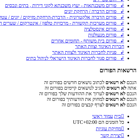
↲ פורום משכנתאות - יעוץ משכנתא לקוני דירות , בתים ונכסים
↲ פורום הדברה / הרחקת יונים
↲ פורום הדברה אלקטרונית - הדברת-הרחקת מזיקים / יונים / עטל
↲ פורום מערכות תקשורת - מרכזיות טלפון / אינטרקום / שערים ח
↲ פורום אינסטלציה
↲ פורום מנעולנות
↲ פורום בית משותף - תחומים אחרים
חברות האיגוד וצוות האתר
↲ פניות לחברות האיגוד ולצוות האתר
↲ פורום סגור לחברות האיגוד הישראלי לניהול בתים
הרשאות הפורום
הנכם
לא רשאים
לכתוב נושאים חדשים בפורום זה
אתה
לא רשאים
להגיב לנושאים קיימים בפורום זה
הנכם
לא רשאים
לערוך את ההודעות שלך בפורום זה
הנכם
לא רשאים
למחוק את הודעותיך בפורום זה
הנכם
לא רשאים
לצרף קבצים בפורום זה
בית
עמוד ראשי
כל הזמנים הם
UTC+02:00
מחיקת עוגיות
יצירת קשר