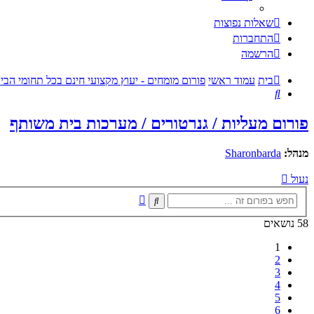
שאלות נפוצות
התחברות
הרשמה
בית
עמוד ראשי
פורום מומחים - יעוץ מקצועי חינם בכל תחומי הב
חיפוש
פורום מעליות / גנרטורים / מערכות בית משותף
מנהל:
Sharonbarda
נעול
חיפוש
חיפוש
מתקדם
58 נושאים
1
2
3
4
5
6