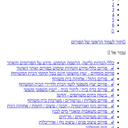
2
3
4
5
6
הבא
חזור לעמוד הראשי של הפורום
עבור אל
כללי-הנחיות גלישה, הרשמה ושימוש. מידע על הפורומים והאתר
↲ פורום כללי-מידע והנחיות שימוש בפורום ואתר האיגוד
פורום מומחים - יעוץ מקצועי חינם בכל תחומי הבית המשותף!
↲ פורום ניהול / אחזקת בית משותף
↲ פורום יעוץ משפטי לועד הבית ולדיירי הבית המשותף
↲ פורום בדק בית / ליקויי בניה - ייעוץ משפטי ומעשי
↲ ביטוח בתים משותפים - חדש!
↲ פורום מעליות / גנרטורים / מערכות בית משותף
↲ פורום גינון ואגרונומיה - תכנון / עיצוב / הקמת / אחזקת גינות
↲ פורום משאבות ומאגרי מים לבנין
↲ פורום מערכות מים / מז"חים
↲ פורום עיצוב פנים / עיצוב נוף / אדריכלות
↲ הום סטיילינג