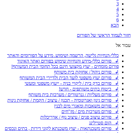
3
4
5
6
הבא
חזור לעמוד הראשי של הפורום
עבור אל
כללי-הנחיות גלישה, הרשמה ושימוש. מידע על הפורומים והאתר
↲ פורום כללי-מידע והנחיות שימוש בפורום ואתר האיגוד
פורום מומחים - יעוץ מקצועי חינם בכל תחומי הבית המשותף!
↲ פורום ניהול / אחזקת בית משותף
↲ פורום יעוץ משפטי לועד הבית ולדיירי הבית המשותף
↲ פורום בדק בית / ליקויי בניה - ייעוץ משפטי ומעשי
↲ ביטוח בתים משותפים - חדש!
↲ פורום מעליות / גנרטורים / מערכות בית משותף
↲ פורום גינון ואגרונומיה - תכנון / עיצוב / הקמת / אחזקת גינות
↲ פורום משאבות ומאגרי מים לבנין
↲ פורום מערכות מים / מז"חים
↲ פורום עיצוב פנים / עיצוב נוף / אדריכלות
↲ הום סטיילינג
↲ פורום משכנתאות - יעוץ משכנתא לקוני דירות , בתים ונכסים