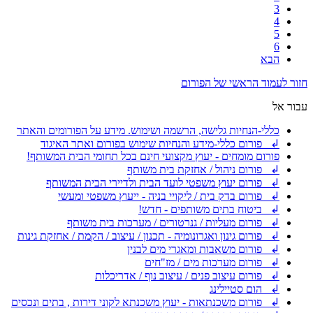
3
4
5
6
הבא
חזור לעמוד הראשי של הפורום
עבור אל
כללי-הנחיות גלישה, הרשמה ושימוש. מידע על הפורומים והאתר
↲ פורום כללי-מידע והנחיות שימוש בפורום ואתר האיגוד
פורום מומחים - יעוץ מקצועי חינם בכל תחומי הבית המשותף!
↲ פורום ניהול / אחזקת בית משותף
↲ פורום יעוץ משפטי לועד הבית ולדיירי הבית המשותף
↲ פורום בדק בית / ליקויי בניה - ייעוץ משפטי ומעשי
↲ ביטוח בתים משותפים - חדש!
↲ פורום מעליות / גנרטורים / מערכות בית משותף
↲ פורום גינון ואגרונומיה - תכנון / עיצוב / הקמת / אחזקת גינות
↲ פורום משאבות ומאגרי מים לבנין
↲ פורום מערכות מים / מז"חים
↲ פורום עיצוב פנים / עיצוב נוף / אדריכלות
↲ הום סטיילינג
↲ פורום משכנתאות - יעוץ משכנתא לקוני דירות , בתים ונכסים