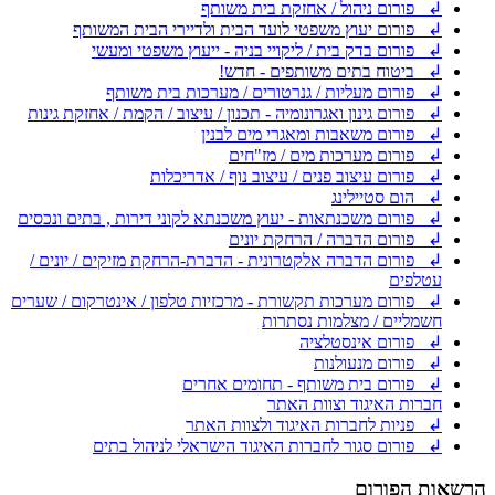
↲ פורום ניהול / אחזקת בית משותף
↲ פורום יעוץ משפטי לועד הבית ולדיירי הבית המשותף
↲ פורום בדק בית / ליקויי בניה - ייעוץ משפטי ומעשי
↲ ביטוח בתים משותפים - חדש!
↲ פורום מעליות / גנרטורים / מערכות בית משותף
↲ פורום גינון ואגרונומיה - תכנון / עיצוב / הקמת / אחזקת גינות
↲ פורום משאבות ומאגרי מים לבנין
↲ פורום מערכות מים / מז"חים
↲ פורום עיצוב פנים / עיצוב נוף / אדריכלות
↲ הום סטיילינג
↲ פורום משכנתאות - יעוץ משכנתא לקוני דירות , בתים ונכסים
↲ פורום הדברה / הרחקת יונים
↲ פורום הדברה אלקטרונית - הדברת-הרחקת מזיקים / יונים /
עטלפים
↲ פורום מערכות תקשורת - מרכזיות טלפון / אינטרקום / שערים
חשמליים / מצלמות נסתרות
↲ פורום אינסטלציה
↲ פורום מנעולנות
↲ פורום בית משותף - תחומים אחרים
חברות האיגוד וצוות האתר
↲ פניות לחברות האיגוד ולצוות האתר
↲ פורום סגור לחברות האיגוד הישראלי לניהול בתים
הרשאות הפורום