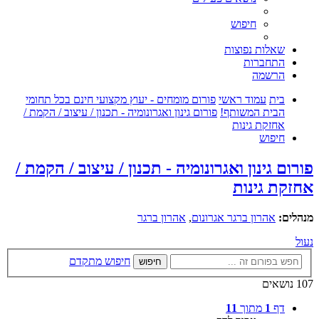
חיפוש
שאלות נפוצות
התחברות
הרשמה
בית
עמוד ראשי
פורום מומחים - יעוץ מקצועי חינם בכל תחומי
הבית המשותף!
פורום גינון ואגרונומיה - תכנון / עיצוב / הקמת /
אחזקת גינות
חיפוש
פורום גינון ואגרונומיה - תכנון / עיצוב / הקמת /
אחזקת גינות
מנהלים:
אהרון ברגר אגרונום
,
אהרון ברגר
נעול
חיפוש מתקדם
חיפוש
107 נושאים
דף
1
מתוך
11