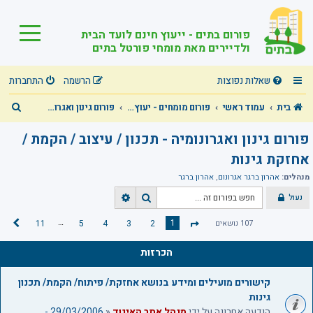
פורום בתים - ייעוץ חינם לועד הבית
ולדיירים מאת מומחי פורטל בתים
שאלות נפוצות
הרשמה
התחברות
ח
בית
עמוד ראשי
פורום מומחים - יעוץ מקצועי חינם בכל תחומי הבית המשותף!
פורום גינון ואגרונומיה - תכנון / עיצוב / הקמת / אחזקת גינות
י
פורום גינון ואגרונומיה - תכנון / עיצוב / הקמת /
פ
אחזקת גינות
ו
מנהלים:
אהרון ברגר אגרונום
,
אהרון ברגר
ש
נעול
ח
ח
י
י
…
1
107 נושאים
2
3
4
5
11
ה
ד
פ
פ
ב
ו
ו
ף
א
הכרזות
ש
ש
1
מ
מ
ת
קישורים מועילים ומידע בנושא אחזקת/ פיתוח/ הקמת/ תכנון
ת
ק
גינות
ו
ד
הודעה אחרונה על ידי
מנהל אתר האיגוד
«
29/03/2006 -