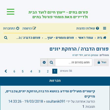
פורום בתים - ייעוץ חינם לועד הבית
ולדיירים מאת מומחי פורטל בתים
שאלות נפוצות
הרשמה
התחברות
ח
בית
עמוד ראשי
פורום מומחים - יעוץ מקצועי חינם בכל תחומי הבית המשותף!
פורום הדברה / הרחקת יונים
י
פורום הדברה / הרחקת יונים
פ
מנהלים:
שמחון הרוש
,
דודי יפרח
ו
נעול
ח
ח
ש
י
י
56 נושאים
1
6
5
4
3
2
ה
פ
פ
ב
ו
ו
הכרזות
א
ש
ש
מ
ת
קישורים מועילים ומידע בנושא הדברה,הרחקת יונים,עכברים,
ק
מזיקים
ד
הודעה אחרונה על ידי
ssultanik091
«
19/03/2018 - 14:33:26
ם
תגובות:
1