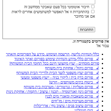
חיבור אוטומטי בכל פעם שאבקר ממחשב זה
בהתחברות זו אל תאפשר למשתמשים אחרים לראות
אם אני מחובר
אין פורומים בקטגוריה זו.
עבור אל
כללי-הנחיות גלישה, הרשמה ושימוש. מידע על הפורומים והאתר
↲ פורום כללי-מידע והנחיות שימוש בפורום ואתר האיגוד
פורום מומחים - יעוץ מקצועי חינם בכל תחומי הבית המשותף!
↲ פורום ניהול / אחזקת בית משותף
↲ פורום יעוץ משפטי לועד הבית ולדיירי הבית המשותף
↲ פורום בדק בית / ליקויי בניה - ייעוץ משפטי ומעשי
↲ ביטוח בתים משותפים - חדש!
↲ פורום מעליות / גנרטורים / מערכות בית משותף
↲ פורום גינון ואגרונומיה - תכנון / עיצוב / הקמת / אחזקת גינות
↲ פורום משאבות ומאגרי מים לבנין
↲ פורום מערכות מים / מז"חים
↲ פורום עיצוב פנים / עיצוב נוף / אדריכלות
↲ הום סטיילינג