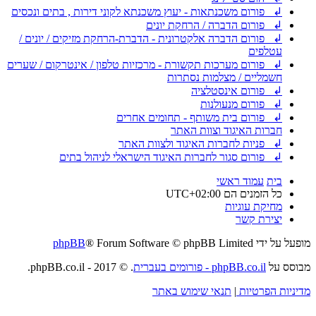
↲ פורום משכנתאות - יעוץ משכנתא לקוני דירות , בתים ונכסים
↲ פורום הדברה / הרחקת יונים
↲ פורום הדברה אלקטרונית - הדברת-הרחקת מזיקים / יונים /
עטלפים
↲ פורום מערכות תקשורת - מרכזיות טלפון / אינטרקום / שערים
חשמליים / מצלמות נסתרות
↲ פורום אינסטלציה
↲ פורום מנעולנות
↲ פורום בית משותף - תחומים אחרים
חברות האיגוד וצוות האתר
↲ פניות לחברות האיגוד ולצוות האתר
↲ פורום סגור לחברות האיגוד הישראלי לניהול בתים
בית
עמוד ראשי
כל הזמנים הם
UTC+02:00
מחיקת עוגיות
יצירת קשר
מופעל על ידי
® Forum Software © phpBB Limited
phpBB
מבוסס על
phpBB.co.il - פורומים בעברית
. © 2017 - phpBB.co.il.
מדיניות הפרטיות
|
תנאי שימוש באתר