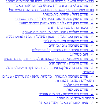
כללי-הנחיות גלישה, הרשמה ושימוש. מידע על הפורומים והאתר
↲ פורום כללי-מידע והנחיות שימוש בפורום ואתר האיגוד
פורום מומחים - יעוץ מקצועי חינם בכל תחומי הבית המשותף!
↲ פורום ניהול / אחזקת בית משותף
↲ פורום יעוץ משפטי לועד הבית ולדיירי הבית המשותף
↲ פורום בדק בית / ליקויי בניה - ייעוץ משפטי ומעשי
↲ ביטוח בתים משותפים - חדש!
↲ פורום מעליות / גנרטורים / מערכות בית משותף
↲ פורום גינון ואגרונומיה - תכנון / עיצוב / הקמת / אחזקת גינות
↲ פורום משאבות ומאגרי מים לבנין
↲ פורום מערכות מים / מז"חים
↲ פורום עיצוב פנים / עיצוב נוף / אדריכלות
↲ הום סטיילינג
↲ פורום משכנתאות - יעוץ משכנתא לקוני דירות , בתים ונכסים
↲ פורום הדברה / הרחקת יונים
↲ פורום הדברה אלקטרונית - הדברת-הרחקת מזיקים / יונים /
עטלפים
↲ פורום מערכות תקשורת - מרכזיות טלפון / אינטרקום / שערים
חשמליים / מצלמות נסתרות
↲ פורום אינסטלציה
↲ פורום מנעולנות
↲ פורום בית משותף - תחומים אחרים
חברות האיגוד וצוות האתר
↲ פניות לחברות האיגוד ולצוות האתר