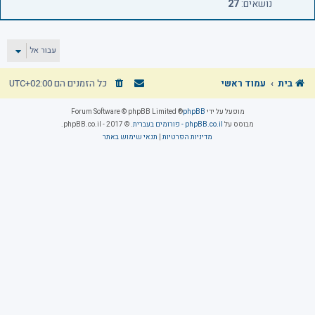
נושאים:
27
עבור אל
בית
עמוד ראשי
כל הזמנים הם
UTC+02:00
מופעל על ידי
phpBB
® Forum Software © phpBB Limited
מבוסס על
phpBB.co.il - פורומים בעברית
. © 2017 - phpBB.co.il.
מדיניות הפרטיות
|
תנאי שימוש באתר