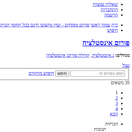
שאלות נפוצות
התחברות
הרשמה
בית
עמוד ראשי
פורום מומחים - יעוץ מקצועי חינם בכל תחומי הבית
חיפוש
פורום אינסטלציה
מנהלים:
ג.אינסטלציה
,
קהילת פורום אינסטלציה
נעול
חיפוש מתקדם
חיפוש
35 נושאים
1
2
3
4
הבא
הכרזות
תגובות