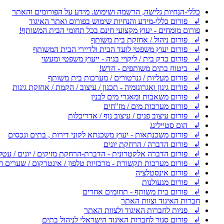
כללי-הנחיות גלישה, הרשמה ושימוש. מידע על הפורומים והאתר
↲ פורום כללי-מידע והנחיות שימוש בפורום ואתר האיגוד
פורום מומחים - יעוץ מקצועי חינם בכל תחומי הבית המשותף!
↲ פורום ניהול / אחזקת בית משותף
↲ פורום יעוץ משפטי לועד הבית ולדיירי הבית המשותף
↲ פורום בדק בית / ליקויי בניה - ייעוץ משפטי ומעשי
↲ ביטוח בתים משותפים - חדש!
↲ פורום מעליות / גנרטורים / מערכות בית משותף
↲ פורום גינון ואגרונומיה - תכנון / עיצוב / הקמת / אחזקת גינות
↲ פורום משאבות ומאגרי מים לבנין
↲ פורום מערכות מים / מז"חים
↲ פורום עיצוב פנים / עיצוב נוף / אדריכלות
↲ הום סטיילינג
↲ פורום משכנתאות - יעוץ משכנתא לקוני דירות , בתים ונכסים
↲ פורום הדברה / הרחקת יונים
↲ פורום הדברה אלקטרונית - הדברת-הרחקת מזיקים / יונים / עטל
↲ פורום מערכות תקשורת - מרכזיות טלפון / אינטרקום / שערים ח
↲ פורום אינסטלציה
↲ פורום מנעולנות
↲ פורום בית משותף - תחומים אחרים
חברות האיגוד וצוות האתר
↲ פניות לחברות האיגוד ולצוות האתר
↲ פורום סגור לחברות האיגוד הישראלי לניהול בתים