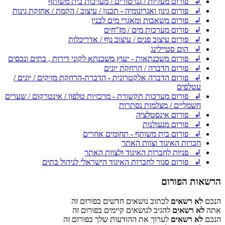
↲ פורום מעליות / גנרטורים / מערכות בית משותף
↲ פורום גינון ואגרונומיה - תכנון / עיצוב / הקמת / אחזקת גינות
↲ פורום משאבות ומאגרי מים לבנין
↲ פורום מערכות מים / מז"חים
↲ פורום עיצוב פנים / עיצוב נוף / אדריכלות
↲ הום סטיילינג
↲ פורום משכנתאות - יעוץ משכנתא לקוני דירות , בתים ונכסים
↲ פורום הדברה / הרחקת יונים
↲ פורום הדברה אלקטרונית - הדברת-הרחקת מזיקים / יונים /
עטלפים
↲ פורום מערכות תקשורת - מרכזיות טלפון / אינטרקום / שערים
חשמליים / מצלמות נסתרות
↲ פורום אינסטלציה
↲ פורום מנעולנות
↲ פורום בית משותף - תחומים אחרים
חברות האיגוד וצוות האתר
↲ פניות לחברות האיגוד ולצוות האתר
↲ פורום סגור לחברות האיגוד הישראלי לניהול בתים
הרשאות הפורום
הנכם
לא רשאים
לכתוב נושאים חדשים בפורום זה
אתה
לא רשאים
להגיב לנושאים קיימים בפורום זה
הנכם
לא רשאים
לערוך את ההודעות שלך בפורום זה