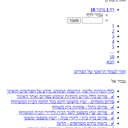
דף
1
מתוך
10
עבור לדף:
1
2
3
4
5
…
10
הבא
חזור לעמוד הראשי של הפורום
עבור אל
כללי-הנחיות גלישה, הרשמה ושימוש. מידע על הפורומים והאתר
↲ פורום כללי-מידע והנחיות שימוש בפורום ואתר האיגוד
פורום מומחים - יעוץ מקצועי חינם בכל תחומי הבית המשותף!
↲ פורום ניהול / אחזקת בית משותף
↲ פורום יעוץ משפטי לועד הבית ולדיירי הבית המשותף
↲ פורום בדק בית / ליקויי בניה - ייעוץ משפטי ומעשי
↲ ביטוח בתים משותפים - חדש!