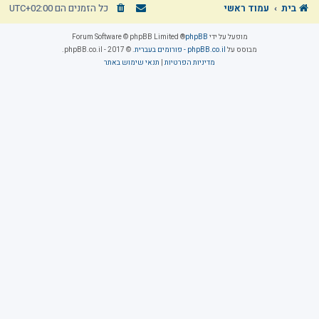
בית
עמוד ראשי
כל הזמנים הם
UTC+02:00
מופעל על ידי
phpBB
® Forum Software © phpBB Limited
מבוסס על
phpBB.co.il - פורומים בעברית
. © 2017 - phpBB.co.il.
מדיניות הפרטיות
|
תנאי שימוש באתר