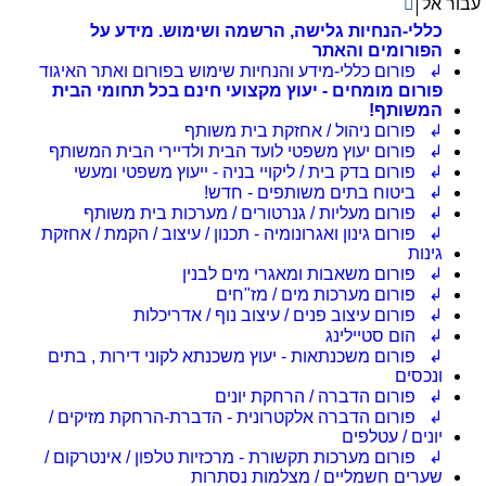
עבור אל
כללי-הנחיות גלישה, הרשמה ושימוש. מידע על
הפורומים והאתר
↲ פורום כללי-מידע והנחיות שימוש בפורום ואתר האיגוד
פורום מומחים - יעוץ מקצועי חינם בכל תחומי הבית
המשותף!
↲ פורום ניהול / אחזקת בית משותף
↲ פורום יעוץ משפטי לועד הבית ולדיירי הבית המשותף
↲ פורום בדק בית / ליקויי בניה - ייעוץ משפטי ומעשי
↲ ביטוח בתים משותפים - חדש!
↲ פורום מעליות / גנרטורים / מערכות בית משותף
↲ פורום גינון ואגרונומיה - תכנון / עיצוב / הקמת / אחזקת
גינות
↲ פורום משאבות ומאגרי מים לבנין
↲ פורום מערכות מים / מז"חים
↲ פורום עיצוב פנים / עיצוב נוף / אדריכלות
↲ הום סטיילינג
↲ פורום משכנתאות - יעוץ משכנתא לקוני דירות , בתים
ונכסים
↲ פורום הדברה / הרחקת יונים
↲ פורום הדברה אלקטרונית - הדברת-הרחקת מזיקים /
יונים / עטלפים
↲ פורום מערכות תקשורת - מרכזיות טלפון / אינטרקום /
שערים חשמליים / מצלמות נסתרות