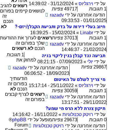
אתה
לא
על ידי
וירגליוס
»
31/12/2024 - 14:39:02
רשאים
להגיב
1
תגובות
49717
צפיות
לנושאים קיימים בפורום
הודעה אחרונה
על ידי
razadv
זה
01/01/2025 - 09:33:53
הנכם
חיוב בעלי דירות על בדק ותביעת הקבלן/יזם-?
לא
על ידי
Linabr
»
15/02/2024 - 16:39:25
1
תגובות
37013
צפיות
רשאים
לערוך את ההודעות
שלך בפורום זה
הודעה אחרונה
על ידי
razadv
הנכם
לא רשאים
21/02/2024 - 14:46:37
תביעה נגד קבלן בגין ליקוי בניה
1
תגובות
למחוק את
על ידי
יולי
»
07/09/2023 - 08:21:15
29867
צפיות
הודעה אחרונה
על ידי
razadv
18/09/2023 - 06:06:52
מי צריך לשלם על האיטום
הודעותיך
בפורום זה
על ידי
וירגליוס
»
25/11/2022 - 15:17:14
הנכם
לא
1
תגובות
30059
צפיות
רשאים
לצרף קבצים
הודעה אחרונה
על ידי
razadv
בפורום זה
29/11/2022 - 13:17:51
תיקון צנרת ללא הרס מי שמע?
על ידי
רויטק טכנולוגיות
»
16/11/2022 - 14:16:42
0
תגובות
29673
צפיות
מופעל על ידי
phpBB
®
Forum
הודעה אחרונה
על ידי
רויטק טכנולוגיות