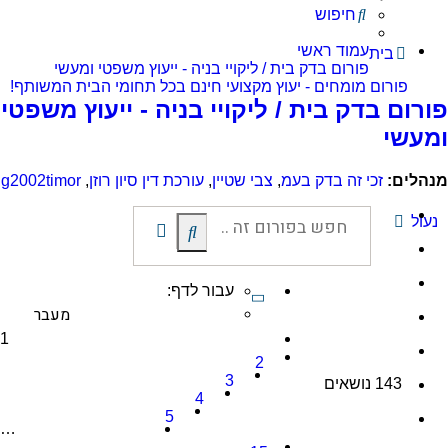
חיפוש
עמוד ראשי
בית
פורום בדק בית / ליקויי בניה - ייעוץ משפטי ומעשי
פורום מומחים - יעוץ מקצועי חינם בכל תחומי הבית המשותף!
פורום בדק בית / ליקויי בניה - ייעוץ משפטי
ומעשי
מנהלים:
זכי זה בדק בעמ
,
צבי שטיין
,
עורכת דין סיון רוזן
,
g2002timor
נעול
חיפוש
חיפוש
מתקדם
עבור לדף:
דף
1
1
מתוך
2
15
3
143 נושאים
4
5
…