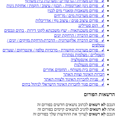
↲ פורום מעליות / גנרטורים / מערכות בית משותף
↲ פורום גינון ואגרונומיה - תכנון / עיצוב / הקמת / אחזקת גינות
↲ פורום משאבות ומאגרי מים לבנין
↲ פורום מערכות מים / מז"חים
↲ פורום עיצוב פנים / עיצוב נוף / אדריכלות
↲ הום סטיילינג
↲ פורום משכנתאות - יעוץ משכנתא לקוני דירות , בתים ונכסים
↲ פורום הדברה / הרחקת יונים
↲ פורום הדברה אלקטרונית - הדברת-הרחקת מזיקים / יונים /
עטלפים
↲ פורום מערכות תקשורת - מרכזיות טלפון / אינטרקום / שערים
חשמליים / מצלמות נסתרות
↲ פורום אינסטלציה
↲ פורום מנעולנות
↲ פורום בית משותף - תחומים אחרים
חברות האיגוד וצוות האתר
↲ פניות לחברות האיגוד ולצוות האתר
↲ פורום סגור לחברות האיגוד הישראלי לניהול בתים
הרשאות הפורום
הנכם
לא רשאים
לכתוב נושאים חדשים בפורום זה
אתה
לא רשאים
להגיב לנושאים קיימים בפורום זה
הנכם
לא רשאים
לערוך את ההודעות שלך בפורום זה