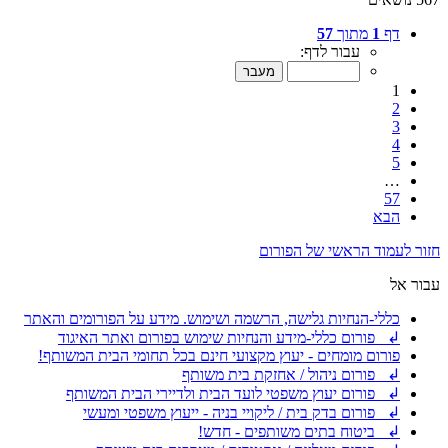
דף
1
מתוך
57
עבור לדף:
1
2
3
4
5
…
57
הבא
חזור לעמוד הראשי של הפורום
עבור אל
כללי-הנחיות גלישה, הרשמה ושימוש. מידע על הפורומים והאתר
↲ פורום כללי-מידע והנחיות שימוש בפורום ואתר האיגוד
פורום מומחים - יעוץ מקצועי חינם בכל תחומי הבית המשותף!
↲ פורום ניהול / אחזקת בית משותף
↲ פורום יעוץ משפטי לועד הבית ולדיירי הבית המשותף
↲ פורום בדק בית / ליקויי בניה - ייעוץ משפטי ומעשי
↲ ביטוח בתים משותפים - חדש!