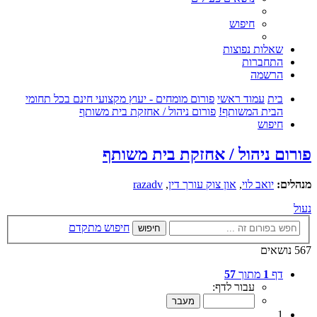
חיפוש
שאלות נפוצות
התחברות
הרשמה
בית
עמוד ראשי
פורום מומחים - יעוץ מקצועי חינם בכל תחומי
הבית המשותף!
פורום ניהול / אחזקת בית משותף
חיפוש
פורום ניהול / אחזקת בית משותף
מנהלים:
יואב לוי
,
און צוק עורך דין
,
razadv
נעול
חיפוש מתקדם
חיפוש
567 נושאים
דף
1
מתוך
57
עבור לדף:
1