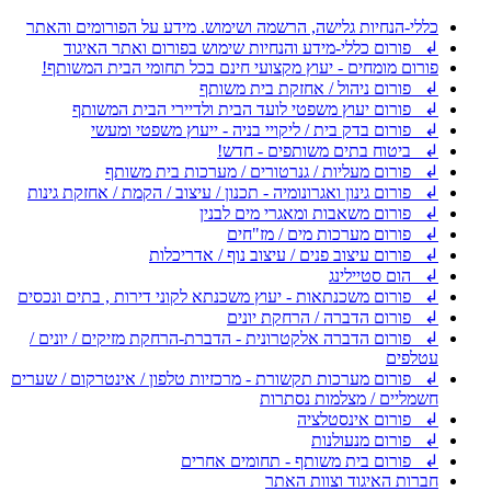
כללי-הנחיות גלישה, הרשמה ושימוש. מידע על הפורומים והאתר
↲ פורום כללי-מידע והנחיות שימוש בפורום ואתר האיגוד
פורום מומחים - יעוץ מקצועי חינם בכל תחומי הבית המשותף!
↲ פורום ניהול / אחזקת בית משותף
↲ פורום יעוץ משפטי לועד הבית ולדיירי הבית המשותף
↲ פורום בדק בית / ליקויי בניה - ייעוץ משפטי ומעשי
↲ ביטוח בתים משותפים - חדש!
↲ פורום מעליות / גנרטורים / מערכות בית משותף
↲ פורום גינון ואגרונומיה - תכנון / עיצוב / הקמת / אחזקת גינות
↲ פורום משאבות ומאגרי מים לבנין
↲ פורום מערכות מים / מז"חים
↲ פורום עיצוב פנים / עיצוב נוף / אדריכלות
↲ הום סטיילינג
↲ פורום משכנתאות - יעוץ משכנתא לקוני דירות , בתים ונכסים
↲ פורום הדברה / הרחקת יונים
↲ פורום הדברה אלקטרונית - הדברת-הרחקת מזיקים / יונים /
עטלפים
↲ פורום מערכות תקשורת - מרכזיות טלפון / אינטרקום / שערים
חשמליים / מצלמות נסתרות
↲ פורום אינסטלציה
↲ פורום מנעולנות
↲ פורום בית משותף - תחומים אחרים
חברות האיגוד וצוות האתר