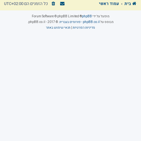
בית
עמוד ראשי
כל הזמנים הם
UTC+02:00
מופעל על ידי
phpBB
® Forum Software © phpBB Limited
מבוסס על
phpBB.co.il - פורומים בעברית
. © 2017 - phpBB.co.il.
מדיניות הפרטיות
|
תנאי שימוש באתר