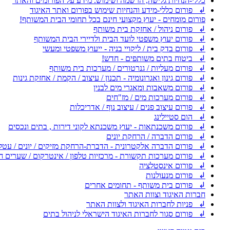
כללי-הנחיות גלישה, הרשמה ושימוש. מידע על הפורומים והאתר
↲ פורום כללי-מידע והנחיות שימוש בפורום ואתר האיגוד
פורום מומחים - יעוץ מקצועי חינם בכל תחומי הבית המשותף!
↲ פורום ניהול / אחזקת בית משותף
↲ פורום יעוץ משפטי לועד הבית ולדיירי הבית המשותף
↲ פורום בדק בית / ליקויי בניה - ייעוץ משפטי ומעשי
↲ ביטוח בתים משותפים - חדש!
↲ פורום מעליות / גנרטורים / מערכות בית משותף
↲ פורום גינון ואגרונומיה - תכנון / עיצוב / הקמת / אחזקת גינות
↲ פורום משאבות ומאגרי מים לבנין
↲ פורום מערכות מים / מז"חים
↲ פורום עיצוב פנים / עיצוב נוף / אדריכלות
↲ הום סטיילינג
↲ פורום משכנתאות - יעוץ משכנתא לקוני דירות , בתים ונכסים
↲ פורום הדברה / הרחקת יונים
↲ פורום הדברה אלקטרונית - הדברת-הרחקת מזיקים / יונים / עטל
↲ פורום מערכות תקשורת - מרכזיות טלפון / אינטרקום / שערים ח
↲ פורום אינסטלציה
↲ פורום מנעולנות
↲ פורום בית משותף - תחומים אחרים
חברות האיגוד וצוות האתר
↲ פניות לחברות האיגוד ולצוות האתר
↲ פורום סגור לחברות האיגוד הישראלי לניהול בתים