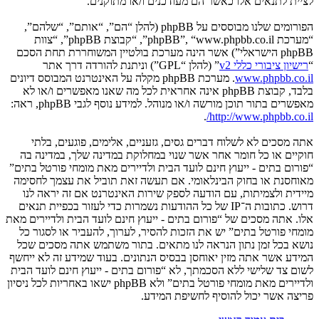
לציית לתנאים אלו כאשר הם מעודכנים ו/או מתוקנים.
הפורומים שלנו מבוססים על phpBB (להלן “הם”, “אותם”, “שלהם”,
“מערכת phpBB”, “www.phpbb.co.il”, “קבוצת phpBB”, “צוות
phpBB הישראלי”) אשר הינה מערכת בולטיין המשוחררת תחת הסכם
“
רישיון ציבורי כללי v2
” (להלן “GPL”) וניתנת להורדה דרך אתר
www.phpbb.co.il
. מערכת phpBB מקלה על האינטרנט המבוסס דיונים
בלבד, קבוצת phpBB אינה אחראית לכל מה שאנו מאפשרים ו/או לא
מאפשרים בתור תוכן מורשה ו/או מנוהל. למידע נוסף לגבי phpBB, ראה:
.
http://www.phpbb.co.il/
אתה מסכים לא לשלוח דברים גסים, גזעניים, אלימים, פוגעים, בלתי
חוקיים או כל חומר אחר אשר שנוי במחלוקת במדינה שלך, במדינה בה
“פורום בתים - ייעוץ חינם לועד הבית ולדיירים מאת מומחי פורטל בתים”
מאוחסנת או בחוק הבינלאומי. אם תעשה זאת תוביל את עצמך לחסימה
מיידית ולצמיתות, עם הודעה לספק שירות האינטרנט אם זה יראה לנו
דרוש. כתובות ה־IP של כל ההודעות נשמרות כדי לעזור בכפיית תנאים
אלו. אתה מסכים של “פורום בתים - ייעוץ חינם לועד הבית ולדיירים מאת
מומחי פורטל בתים” יש את הזכות להסיר, לערוך, להעביר או לסגור כל
נושא בכל זמן נתון הנראה לנו מתאים. בתור משתמש אתה מסכים שכל
המידע אשר אתה מזין יאוחסן בבסיס הנתונים. בעוד שמידע זה לא ייחשף
לשום צד שלישי ללא הסכמתך, לא “פורום בתים - ייעוץ חינם לועד הבית
ולדיירים מאת מומחי פורטל בתים” ולא phpBB ישאו באחריות לכל ניסיון
פריצה אשר יכול להוסיף לחשיפת המידע.