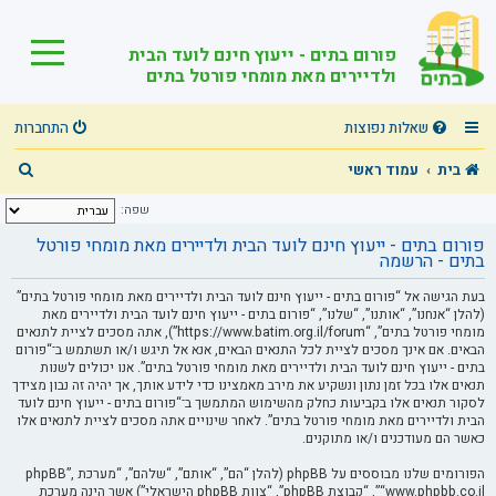
פורום בתים - ייעוץ חינם לועד הבית
ולדיירים מאת מומחי פורטל בתים
שאלות נפוצות
התחברות
ח
בית
עמוד ראשי
י
שפה:
פ
פורום בתים - ייעוץ חינם לועד הבית ולדיירים מאת מומחי פורטל
בתים - הרשמה
ו
ש
בעת הגישה אל “פורום בתים - ייעוץ חינם לועד הבית ולדיירים מאת מומחי פורטל בתים”
(להלן “אנחנו”, “אותנו”, “שלנו”, “פורום בתים - ייעוץ חינם לועד הבית ולדיירים מאת
מומחי פורטל בתים”, “https://www.batim.org.il/forum”), אתה מסכים לציית לתנאים
הבאים. אם אינך מסכים לציית לכל התנאים הבאים, אנא אל תיגש ו/או תשתמש ב־“פורום
בתים - ייעוץ חינם לועד הבית ולדיירים מאת מומחי פורטל בתים”. אנו יכולים לשנות
תנאים אלו בכל זמן נתון ונשקיע את מירב מאמצינו כדי לידע אותך, אך יהיה זה נבון מצידך
לסקור תנאים אלו בקביעות כחלק מהשימוש המתמשך ב־“פורום בתים - ייעוץ חינם לועד
הבית ולדיירים מאת מומחי פורטל בתים”. לאחר שינויים אתה מסכים לציית לתנאים אלו
כאשר הם מעודכנים ו/או מתוקנים.
הפורומים שלנו מבוססים על phpBB (להלן “הם”, “אותם”, “שלהם”, “מערכת phpBB”,
“www.phpbb.co.il”, “קבוצת phpBB”, “צוות phpBB הישראלי”) אשר הינה מערכת