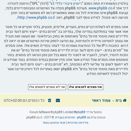
בולטיין המשוחררת תחת הסכם “
רישיון ציבורי כללי v2
” (להלן “GPL”) וניתנת להורדה
דרך אתר
www.phpbb.co.il
. מערכת phpBB מקלה על האינטרנט המבוסס דיונים בלבד,
קבוצת phpBB אינה אחראית לכל מה שאנו מאפשרים ו/או לא מאפשרים בתור תוכן
מורשה ו/או מנוהל. למידע נוסף לגבי phpBB, ראה:
http://www.phpbb.co.il/
.
אתה מסכים לא לשלוח דברים גסים, גזעניים, אלימים, פוגעים, בלתי חוקיים או כל חומר
אחר אשר שנוי במחלוקת במדינה שלך, במדינה בה “פורום בתים - ייעוץ חינם לועד הבית
ולדיירים מאת מומחי פורטל בתים” מאוחסנת או בחוק הבינלאומי. אם תעשה זאת תוביל
את עצמך לחסימה מיידית ולצמיתות, עם הודעה לספק שירות האינטרנט אם זה יראה לנו
דרוש. כתובות ה־IP של כל ההודעות נשמרות כדי לעזור בכפיית תנאים אלו. אתה מסכים
של “פורום בתים - ייעוץ חינם לועד הבית ולדיירים מאת מומחי פורטל בתים” יש את
הזכות להסיר, לערוך, להעביר או לסגור כל נושא בכל זמן נתון הנראה לנו מתאים. בתור
משתמש אתה מסכים שכל המידע אשר אתה מזין יאוחסן בבסיס הנתונים. בעוד שמידע זה
לא ייחשף לשום צד שלישי ללא הסכמתך, לא “פורום בתים - ייעוץ חינם לועד הבית
ולדיירים מאת מומחי פורטל בתים” ולא phpBB ישאו באחריות לכל ניסיון פריצה אשר
יכול להוסיף לחשיפת המידע.
בית
עמוד ראשי
כל הזמנים הם
UTC+02:00
מופעל על ידי
phpBB
® Forum Software © phpBB Limited
מבוסס על
phpBB.co.il - פורומים בעברית
. © 2017 - phpBB.co.il.
מדיניות הפרטיות
|
תנאי שימוש באתר