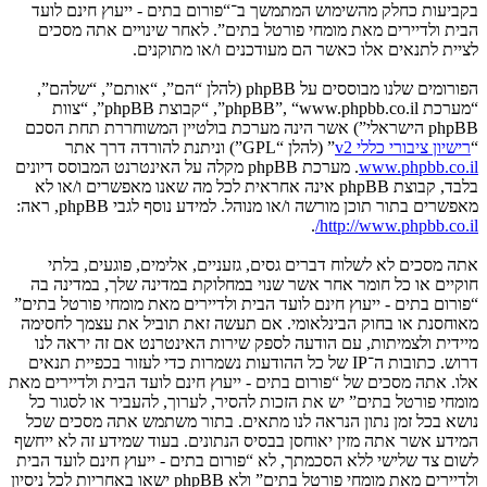
בקביעות כחלק מהשימוש המתמשך ב־“פורום בתים - ייעוץ חינם לועד
הבית ולדיירים מאת מומחי פורטל בתים”. לאחר שינויים אתה מסכים
לציית לתנאים אלו כאשר הם מעודכנים ו/או מתוקנים.
הפורומים שלנו מבוססים על phpBB (להלן “הם”, “אותם”, “שלהם”,
“מערכת phpBB”, “www.phpbb.co.il”, “קבוצת phpBB”, “צוות
phpBB הישראלי”) אשר הינה מערכת בולטיין המשוחררת תחת הסכם
“
רישיון ציבורי כללי v2
” (להלן “GPL”) וניתנת להורדה דרך אתר
www.phpbb.co.il
. מערכת phpBB מקלה על האינטרנט המבוסס דיונים
בלבד, קבוצת phpBB אינה אחראית לכל מה שאנו מאפשרים ו/או לא
מאפשרים בתור תוכן מורשה ו/או מנוהל. למידע נוסף לגבי phpBB, ראה:
.
http://www.phpbb.co.il/
אתה מסכים לא לשלוח דברים גסים, גזעניים, אלימים, פוגעים, בלתי
חוקיים או כל חומר אחר אשר שנוי במחלוקת במדינה שלך, במדינה בה
“פורום בתים - ייעוץ חינם לועד הבית ולדיירים מאת מומחי פורטל בתים”
מאוחסנת או בחוק הבינלאומי. אם תעשה זאת תוביל את עצמך לחסימה
מיידית ולצמיתות, עם הודעה לספק שירות האינטרנט אם זה יראה לנו
דרוש. כתובות ה־IP של כל ההודעות נשמרות כדי לעזור בכפיית תנאים
אלו. אתה מסכים של “פורום בתים - ייעוץ חינם לועד הבית ולדיירים מאת
מומחי פורטל בתים” יש את הזכות להסיר, לערוך, להעביר או לסגור כל
נושא בכל זמן נתון הנראה לנו מתאים. בתור משתמש אתה מסכים שכל
המידע אשר אתה מזין יאוחסן בבסיס הנתונים. בעוד שמידע זה לא ייחשף
לשום צד שלישי ללא הסכמתך, לא “פורום בתים - ייעוץ חינם לועד הבית
ולדיירים מאת מומחי פורטל בתים” ולא phpBB ישאו באחריות לכל ניסיון