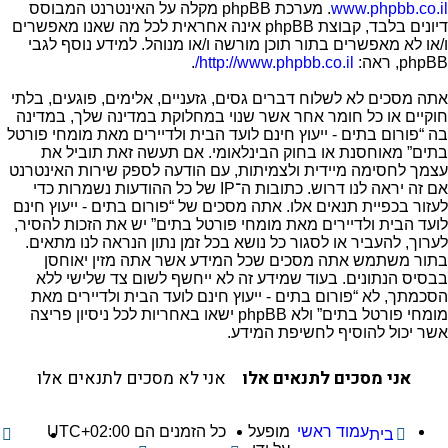
www.phpbb.co.il
. מערכת phpBB מקלה על האינטרנט המבוסס
דיונים בלבד, קבוצת phpBB אינה אחראית לכל מה שאנו מאפשרים
ו/או לא מאפשרים בתור תוכן מורשה ו/או מנוהל. למידע נוסף לגבי
phpBB, ראה:
http://www.phpbb.co.il/
.
אתה מסכים לא לשלוח דברים גסים, גזעניים, אלימים, פוגעים, בלתי
חוקיים או כל חומר אחר אשר שנוי במחלוקת במדינה שלך, במדינה
בה “פורום בתים - ייעוץ חינם לועד הבית ולדיירים מאת מומחי פורטל
בתים” מאוחסנת או בחוק הבינלאומי. אם תעשה זאת תוביל את
עצמך לחסימה מיידית ולצמיתות, עם הודעה לספק שירות האינטרנט
אם זה יראה לנו דרוש. כתובות ה־IP של כל ההודעות נשמרות כדי
לעזור בכפיית תנאים אלו. אתה מסכים של “פורום בתים - ייעוץ חינם
לועד הבית ולדיירים מאת מומחי פורטל בתים” יש את הזכות להסיר,
לערוך, להעביר או לסגור כל נושא בכל זמן נתון הנראה לנו מתאים.
בתור משתמש אתה מסכים שכל המידע אשר אתה מזין יאוחסן
בבסיס הנתונים. בעוד שמידע זה לא ייחשף לשום צד שלישי ללא
הסכמתך, לא “פורום בתים - ייעוץ חינם לועד הבית ולדיירים מאת
מומחי פורטל בתים” ולא phpBB ישאו באחריות לכל ניסיון פריצה
אשר יכול להוסיף לחשיפת המידע.
עמוד ראשי
מופעל
כל הזמנים הם
UTC+02:00
בית