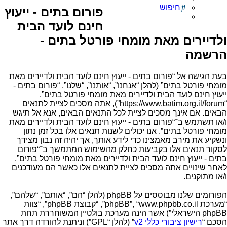
חיפוש
פורום בתים - ייעוץ
חינם לועד הבית
ולדיירים מאת מומחי פורטל בתים -
הרשמה
בעת הגישה אל “פורום בתים - ייעוץ חינם לועד הבית ולדיירים מאת
מומחי פורטל בתים” (להלן “אנחנו”, “אותנו”, “שלנו”, “פורום בתים -
ייעוץ חינם לועד הבית ולדיירים מאת מומחי פורטל בתים”,
“https://www.batim.org.il/forum”), אתה מסכים לציית לתנאים
הבאים. אם אינך מסכים לציית לכל התנאים הבאים, אנא אל תיגש
ו/או תשתמש ב־“פורום בתים - ייעוץ חינם לועד הבית ולדיירים מאת
מומחי פורטל בתים”. אנו יכולים לשנות תנאים אלו בכל זמן נתון
ונשקיע את מירב מאמצינו כדי לידע אותך, אך יהיה זה נבון מצידך
לסקור תנאים אלו בקביעות כחלק מהשימוש המתמשך ב־“פורום
בתים - ייעוץ חינם לועד הבית ולדיירים מאת מומחי פורטל בתים”.
לאחר שינויים אתה מסכים לציית לתנאים אלו כאשר הם מעודכנים
ו/או מתוקנים.
הפורומים שלנו מבוססים על phpBB (להלן “הם”, “אותם”, “שלהם”,
“מערכת phpBB”, “www.phpbb.co.il”, “קבוצת phpBB”, “צוות
phpBB הישראלי”) אשר הינה מערכת בולטיין המשוחררת תחת
הסכם “
רישיון ציבורי כללי v2
” (להלן “GPL”) וניתנת להורדה דרך אתר