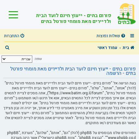
פורום בתים - ייעוץ חינם לועד הבית
ולדיירים מאת מומחי פורטל בתים
שאלות נפוצות
התחברות
ח
בית
עמוד ראשי
י
שפה:
פ
פורום בתים - ייעוץ חינם לועד הבית ולדיירים מאת מומחי פורטל
בתים - הרשמה
ו
ש
בעת הגישה אל “פורום בתים - ייעוץ חינם לועד הבית ולדיירים מאת מומחי פורטל בתים”
(להלן “אנחנו”, “אותנו”, “שלנו”, “פורום בתים - ייעוץ חינם לועד הבית ולדיירים מאת
מומחי פורטל בתים”, “https://www.batim.org.il/forum”), אתה מסכים לציית לתנאים
הבאים. אם אינך מסכים לציית לכל התנאים הבאים, אנא אל תיגש ו/או תשתמש ב־“פורום
בתים - ייעוץ חינם לועד הבית ולדיירים מאת מומחי פורטל בתים”. אנו יכולים לשנות
תנאים אלו בכל זמן נתון ונשקיע את מירב מאמצינו כדי לידע אותך, אך יהיה זה נבון מצידך
לסקור תנאים אלו בקביעות כחלק מהשימוש המתמשך ב־“פורום בתים - ייעוץ חינם לועד
הבית ולדיירים מאת מומחי פורטל בתים”. לאחר שינויים אתה מסכים לציית לתנאים אלו
כאשר הם מעודכנים ו/או מתוקנים.
הפורומים שלנו מבוססים על phpBB (להלן “הם”, “אותם”, “שלהם”, “מערכת phpBB”,
“www.phpbb.co.il”, “קבוצת phpBB”, “צוות phpBB הישראלי”) אשר הינה מערכת