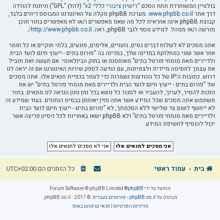
בולטיין המשוחררת תחת הסכם “
רישיון ציבורי כללי v2
” (להלן “GPL”) וניתנת להורדה
דרך אתר
www.phpbb.co.il
. מערכת phpBB מקלה על האינטרנט המבוסס דיונים בלבד,
קבוצת phpBB אינה אחראית לכל מה שאנו מאפשרים ו/או לא מאפשרים בתור תוכן
מורשה ו/או מנוהל. למידע נוסף לגבי phpBB, ראה:
http://www.phpbb.co.il/
.
אתה מסכים לא לשלוח דברים גסים, גזעניים, אלימים, פוגעים, בלתי חוקיים או כל חומר
אחר אשר שנוי במחלוקת במדינה שלך, במדינה בה “פורום בתים - ייעוץ חינם לועד הבית
ולדיירים מאת מומחי פורטל בתים” מאוחסנת או בחוק הבינלאומי. אם תעשה זאת תוביל
את עצמך לחסימה מיידית ולצמיתות, עם הודעה לספק שירות האינטרנט אם זה יראה לנו
דרוש. כתובות ה־IP של כל ההודעות נשמרות כדי לעזור בכפיית תנאים אלו. אתה מסכים
של “פורום בתים - ייעוץ חינם לועד הבית ולדיירים מאת מומחי פורטל בתים” יש את
הזכות להסיר, לערוך, להעביר או לסגור כל נושא בכל זמן נתון הנראה לנו מתאים. בתור
משתמש אתה מסכים שכל המידע אשר אתה מזין יאוחסן בבסיס הנתונים. בעוד שמידע זה
לא ייחשף לשום צד שלישי ללא הסכמתך, לא “פורום בתים - ייעוץ חינם לועד הבית
ולדיירים מאת מומחי פורטל בתים” ולא phpBB ישאו באחריות לכל ניסיון פריצה אשר
יכול להוסיף לחשיפת המידע.
בית
עמוד ראשי
כל הזמנים הם
UTC+02:00
מופעל על ידי
phpBB
® Forum Software © phpBB Limited
מבוסס על
phpBB.co.il - פורומים בעברית
. © 2017 - phpBB.co.il.
מדיניות הפרטיות
|
תנאי שימוש באתר