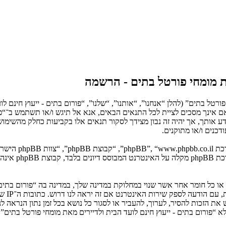
את מומחי פורטל בתים - הרשמה
ורטל בתים” (להלן “אנחנו”, “אותנו”, “שלנו”, “פורום בתים - ייעוץ חינם ל
ים לציית לתנאים הבאים. אם אינך מסכים לציית לכל התנאים הבאים, אנא אל תיגש ו/או ת
לידע אותך, אך יהיה זה נבון מצידך לסקור תנאים אלו בקביעות כחלק מהשימו
כנים ו/או מתוקנים.
. מערכת B
ם או כל חומר אחר אשר שנוי במחלוקת במדינה שלך, במדינה בה “פורום בתים 
בחוק ה
יש את הזכות להסיר, לערוך, להעביר או לסגור כל נושא בכל זמן נתון הנר