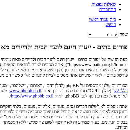
שאלות נפוצות
התחברות
בית
עמוד ראשי
חיפוש
שפה:
פורום בתים - ייעוץ חינם לועד הבית ולדיירים מ
בעת הגישה אל “פורום בתים - ייעוץ חינם לועד הבית ולדיירים מאת מומחי פ
“https://www.batim.org.il/forum”), אתה מסכ
אנו יכולים לשנות תנאים אלו בכל זמן נתון ונשקיע את מירב מאמצינו כדי 
פורטל בתים”. לאחר שינויים אתה מסכים לציית לתנאים אלו כאשר הם מעוד
הפורומים שלנו מבוססים על phpBB (להלן “הם”, “אותם”, “שלהם”, “מערכת phpBB”, “www.phpbb.co.il”, “קבוצת phpBB”, “צוות phpBB הישראלי”) אשר הינה מערכת בולטיין המשוחררת תחת הסכם “
כללי v2
” (להלן “GPL”) וניתנת להורדה דרך אתר
www.phpbb.co.il
ו/או מנוהל. למידע נוסף לגבי phpBB, ראה:
http://www.phpbb.co.il/
.
אתה מסכים לא לשלוח דברים גסים, גזעניים, אלימים, פוגעים, בלתי חוקיי
“פורום בתים - ייעוץ חינם לועד הבית ולדיירים מאת מומחי פורטל בתים” 
המידע.