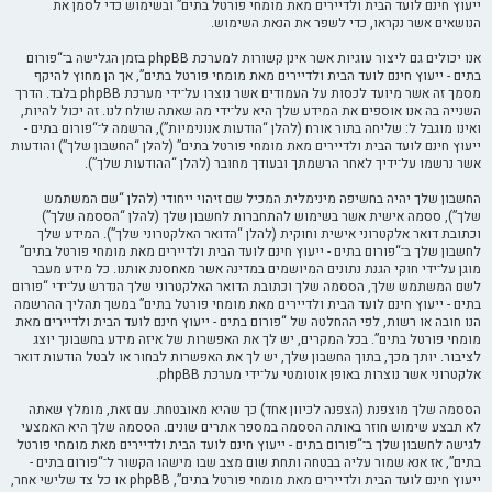
ייעוץ חינם לועד הבית ולדיירים מאת מומחי פורטל בתים” ובשימוש כדי לסמן את
הנושאים אשר נקראו, כדי לשפר את הנאת השימוש.
אנו יכולים גם ליצור עוגיות אשר אינן קשורות למערכת phpBB בזמן הגלישה ב־“פורום
בתים - ייעוץ חינם לועד הבית ולדיירים מאת מומחי פורטל בתים”, אך הן מחוץ להיקף
מסמך זה אשר מיועד לכסות על העמודים אשר נוצרו על־ידי מערכת phpBB בלבד. הדרך
השנייה בה אנו אוספים את המידע שלך היא על־ידי מה שאתה שולח לנו. זה יכול להיות,
ואינו מוגבל ל: שליחה בתור אורח (להלן “הודעות אנונימיות”), הרשמה ל־“פורום בתים -
ייעוץ חינם לועד הבית ולדיירים מאת מומחי פורטל בתים” (להלן “החשבון שלך”) והודעות
אשר נרשמו על־ידיך לאחר הרשמתך ובעודך מחובר (להלן “ההודעות שלך”).
החשבון שלך יהיה בחשיפה מינימלית המכיל שם זיהוי ייחודי (להלן “שם המשתמש
שלך”), ססמה אישית אשר בשימוש להתחברות לחשבון שלך (להלן “הססמה שלך”)
וכתובת דואר אלקטרוני אישית וחוקית (להלן “הדואר האלקטרוני שלך”). המידע שלך
לחשבון שלך ב־“פורום בתים - ייעוץ חינם לועד הבית ולדיירים מאת מומחי פורטל בתים”
מוגן על־ידי חוקי הגנת נתונים המיושמים במדינה אשר מאחסנת אותנו. כל מידע מעבר
לשם המשתמש שלך, הססמה שלך וכתובת הדואר האלקטרוני שלך הנדרש על־ידי “פורום
בתים - ייעוץ חינם לועד הבית ולדיירים מאת מומחי פורטל בתים” במשך תהליך ההרשמה
הנו חובה או רשות, לפי ההחלטה של “פורום בתים - ייעוץ חינם לועד הבית ולדיירים מאת
מומחי פורטל בתים”. בכל המקרים, יש לך את האפשרות של איזה מידע בחשבונך יוצג
לציבור. יותך מכך, בתוך החשבון שלך, יש לך את האפשרות לבחור או לבטל הודעות דואר
אלקטרוני אשר נוצרות באופן אוטומטי על־ידי מערכת phpBB.
הססמה שלך מוצפנת (הצפנה לכיוון אחד) כך שהיא מאובטחת. עם זאת, מומלץ שאתה
לא תבצע שימוש חוזר באותה הססמה במספר אתרים שונים. הססמה שלך היא האמצעי
לגישה לחשבון שלך ב־“פורום בתים - ייעוץ חינם לועד הבית ולדיירים מאת מומחי פורטל
בתים”, אז אנא שמור עליה בבטחה ותחת שום מצב שבו מישהו הקשור ל־“פורום בתים -
ייעוץ חינם לועד הבית ולדיירים מאת מומחי פורטל בתים”, phpBB או כל צד שלישי אחר,