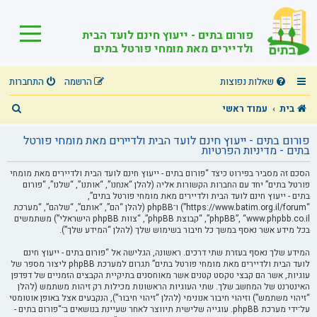
פורום בתים - ייעוץ חינם לועד הבית
ולדיירים מאת מומחי פורטל בתים
שאלות נפוצות
הרשמה
התחברות
ח
בית
עמוד ראשי
י
פורום בתים - ייעוץ חינם לועד הבית ולדיירים מאת מומחי פורטל
פ
בתים - מדיניות הפרטיות
ו
הסכם זה מסביר בפירוט כיצד “פורום בתים - ייעוץ חינם לועד הבית ולדיירים מאת מומחי
פורטל בתים” יחד עם החברות הקשורות אליה (להלן “אנחנו”, “אותנו”, “שלנו”, “פורום
ש
בתים - ייעוץ חינם לועד הבית ולדיירים מאת מומחי פורטל בתים”,
“https://www.batim.org.il/forum”) ו־phpBB (להלן “הם”, “אותם”, “שלהם”, “מערכת
phpBB”, “www.phpbb.co.il”, “קבוצת phpBB”, “צוות phpBB הישראלי”) משתמשים
בכל מידע אשר נאסף במשך כל חיבור בשימוש שלך (להלן “המידע שלך”).
המידע שלך נאסף בעזרת שתי דרכים. ראשונה, הגלישה אל “פורום בתים - ייעוץ חינם
לועד הבית ולדיירים מאת מומחי פורטל בתים” תגרום למערכת phpBB ליצור מספר של
עוגיות, אשר הם קבצי טקסט קטנים אשר מאוחסנים בתיקיית הקבצים הזמניים של דפדפן
האינטרנט של המחשב שלך. שתי העוגיות הראשונות מכילות רק זיהות משתמש (להלן
“זיהוי משתמש”) וזיהוי חיבור אנונימי (להלן “זיהוי חיבור”), הנקבעים אצל באופן אוטומטי
על־ידי מערכת phpBB. עוגייה שלישית תיווצר לאחר שעיינת בנושאים ב־“פורום בתים -