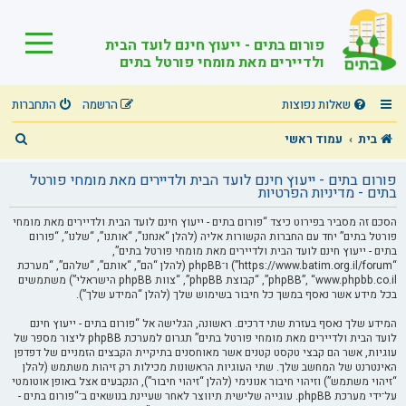
פורום בתים - ייעוץ חינם לועד הבית
ולדיירים מאת מומחי פורטל בתים
שאלות נפוצות
הרשמה
התחברות
ח
בית
עמוד ראשי
י
פורום בתים - ייעוץ חינם לועד הבית ולדיירים מאת מומחי פורטל
פ
בתים - מדיניות הפרטיות
ו
הסכם זה מסביר בפירוט כיצד “פורום בתים - ייעוץ חינם לועד הבית ולדיירים מאת מומחי
פורטל בתים” יחד עם החברות הקשורות אליה (להלן “אנחנו”, “אותנו”, “שלנו”, “פורום
ש
בתים - ייעוץ חינם לועד הבית ולדיירים מאת מומחי פורטל בתים”,
“https://www.batim.org.il/forum”) ו־phpBB (להלן “הם”, “אותם”, “שלהם”, “מערכת
phpBB”, “www.phpbb.co.il”, “קבוצת phpBB”, “צוות phpBB הישראלי”) משתמשים
בכל מידע אשר נאסף במשך כל חיבור בשימוש שלך (להלן “המידע שלך”).
המידע שלך נאסף בעזרת שתי דרכים. ראשונה, הגלישה אל “פורום בתים - ייעוץ חינם
לועד הבית ולדיירים מאת מומחי פורטל בתים” תגרום למערכת phpBB ליצור מספר של
עוגיות, אשר הם קבצי טקסט קטנים אשר מאוחסנים בתיקיית הקבצים הזמניים של דפדפן
האינטרנט של המחשב שלך. שתי העוגיות הראשונות מכילות רק זיהות משתמש (להלן
“זיהוי משתמש”) וזיהוי חיבור אנונימי (להלן “זיהוי חיבור”), הנקבעים אצל באופן אוטומטי
על־ידי מערכת phpBB. עוגייה שלישית תיווצר לאחר שעיינת בנושאים ב־“פורום בתים -