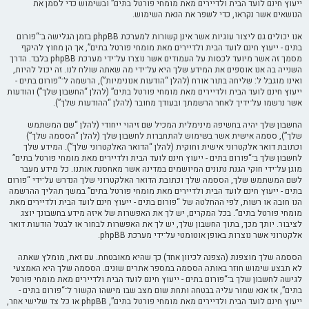
ייעוץ חינם לועד הבית ולדיירים מאת מומחי פורטל בתים” ובשימוש כדי לסמן את
הנושאים אשר נקראו, כדי לשפר את הנאת השימוש.
אנו יכולים גם ליצור עוגיות אשר אינן קשורות למערכת phpBB בזמן הגלישה ב־“פורום
בתים - ייעוץ חינם לועד הבית ולדיירים מאת מומחי פורטל בתים”, אך הן מחוץ להיקף
מסמך זה אשר מיועד לכסות על העמודים אשר נוצרו על־ידי מערכת phpBB בלבד. הדרך
השנייה בה אנו אוספים את המידע שלך היא על־ידי מה שאתה שולח לנו. זה יכול להיות,
ואינו מוגבל ל: שליחה בתור אורח (להלן “הודעות אנונימיות”), הרשמה ל־“פורום בתים -
ייעוץ חינם לועד הבית ולדיירים מאת מומחי פורטל בתים” (להלן “החשבון שלך”) והודעות
אשר נרשמו על־ידיך לאחר הרשמתך ובעודך מחובר (להלן “ההודעות שלך”).
החשבון שלך יהיה בחשיפה מינימלית המכיל שם זיהוי ייחודי (להלן “שם המשתמש
שלך”), ססמה אישית אשר בשימוש להתחברות לחשבון שלך (להלן “הססמה שלך”)
וכתובת דואר אלקטרוני אישית וחוקית (להלן “הדואר האלקטרוני שלך”). המידע שלך
לחשבון שלך ב־“פורום בתים - ייעוץ חינם לועד הבית ולדיירים מאת מומחי פורטל בתים”
מוגן על־ידי חוקי הגנת נתונים המיושמים במדינה אשר מאחסנת אותנו. כל מידע מעבר
לשם המשתמש שלך, הססמה שלך וכתובת הדואר האלקטרוני שלך הנדרש על־ידי “פורום
בתים - ייעוץ חינם לועד הבית ולדיירים מאת מומחי פורטל בתים” במשך תהליך ההרשמה
הנו חובה או רשות, לפי ההחלטה של “פורום בתים - ייעוץ חינם לועד הבית ולדיירים מאת
מומחי פורטל בתים”. בכל המקרים, יש לך את האפשרות של איזה מידע בחשבונך יוצג
לציבור. יותך מכך, בתוך החשבון שלך, יש לך את האפשרות לבחור או לבטל הודעות דואר
אלקטרוני אשר נוצרות באופן אוטומטי על־ידי מערכת phpBB.
הססמה שלך מוצפנת (הצפנה לכיוון אחד) כך שהיא מאובטחת. עם זאת, מומלץ שאתה
לא תבצע שימוש חוזר באותה הססמה במספר אתרים שונים. הססמה שלך היא האמצעי
לגישה לחשבון שלך ב־“פורום בתים - ייעוץ חינם לועד הבית ולדיירים מאת מומחי פורטל
בתים”, אז אנא שמור עליה בבטחה ותחת שום מצב שבו מישהו הקשור ל־“פורום בתים -
ייעוץ חינם לועד הבית ולדיירים מאת מומחי פורטל בתים”, phpBB או כל צד שלישי אחר,