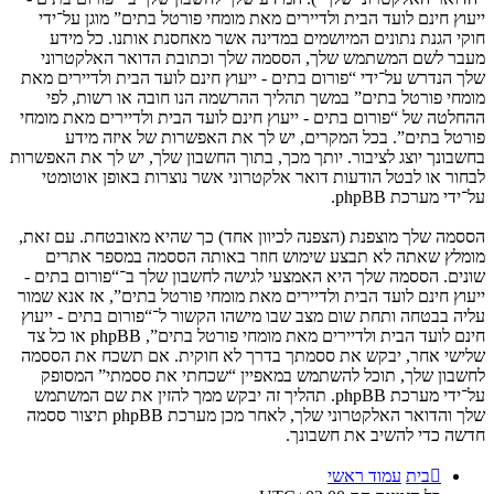
ייעוץ חינם לועד הבית ולדיירים מאת מומחי פורטל בתים” מוגן על־ידי
חוקי הגנת נתונים המיושמים במדינה אשר מאחסנת אותנו. כל מידע
מעבר לשם המשתמש שלך, הססמה שלך וכתובת הדואר האלקטרוני
שלך הנדרש על־ידי “פורום בתים - ייעוץ חינם לועד הבית ולדיירים מאת
מומחי פורטל בתים” במשך תהליך ההרשמה הנו חובה או רשות, לפי
ההחלטה של “פורום בתים - ייעוץ חינם לועד הבית ולדיירים מאת מומחי
פורטל בתים”. בכל המקרים, יש לך את האפשרות של איזה מידע
בחשבונך יוצג לציבור. יותך מכך, בתוך החשבון שלך, יש לך את האפשרות
לבחור או לבטל הודעות דואר אלקטרוני אשר נוצרות באופן אוטומטי
על־ידי מערכת phpBB.
הססמה שלך מוצפנת (הצפנה לכיוון אחד) כך שהיא מאובטחת. עם זאת,
מומלץ שאתה לא תבצע שימוש חוזר באותה הססמה במספר אתרים
שונים. הססמה שלך היא האמצעי לגישה לחשבון שלך ב־“פורום בתים -
ייעוץ חינם לועד הבית ולדיירים מאת מומחי פורטל בתים”, אז אנא שמור
עליה בבטחה ותחת שום מצב שבו מישהו הקשור ל־“פורום בתים - ייעוץ
חינם לועד הבית ולדיירים מאת מומחי פורטל בתים”, phpBB או כל צד
שלישי אחר, יבקש את ססמתך בדרך לא חוקית. אם תשכח את הססמה
לחשבון שלך, תוכל להשתמש במאפיין “שכחתי את ססמתי” המסופק
על־ידי מערכת phpBB. תהליך זה יבקש ממך להזין את שם המשתמש
שלך והדואר האלקטרוני שלך, לאחר מכן מערכת phpBB תיצור ססמה
חדשה כדי להשיב את חשבונך.
בית
עמוד ראשי