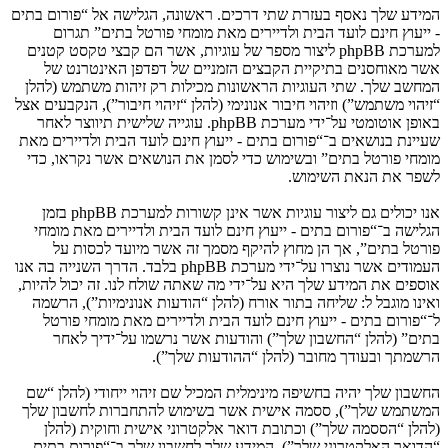
המידע שלך נאסף בעזרת שתי דרכים. ראשונה, הגלישה אל “פורום בתים
- ייעוץ חינם לועד הבית ולדיירים מאת מומחי פורטל בתים” תגרום
למערכת phpBB ליצור מספר של עוגיות, אשר הם קבצי טקסט קטנים
אשר מאוחסנים בתיקיית הקבצים הזמניים של דפדפן האינטרנט של
המחשב שלך. שתי העוגיות הראשונות מכילות רק זיהות משתמש (להלן
“זיהוי משתמש”) וזיהוי חיבור אנונימי (להלן “זיהוי חיבור”), הנקבעים אצל
באופן אוטומטי על־ידי מערכת phpBB. עוגייה שלישית תיווצר לאחר
שעיינת בנושאים ב־“פורום בתים - ייעוץ חינם לועד הבית ולדיירים מאת
מומחי פורטל בתים” ובשימוש כדי לסמן את הנושאים אשר נקראו, כדי
לשפר את הנאת השימוש.
אנו יכולים גם ליצור עוגיות אשר אינן קשורות למערכת phpBB בזמן
הגלישה ב־“פורום בתים - ייעוץ חינם לועד הבית ולדיירים מאת מומחי
פורטל בתים”, אך הן מחוץ להיקף מסמך זה אשר מיועד לכסות על
העמודים אשר נוצרו על־ידי מערכת phpBB בלבד. הדרך השנייה בה אנו
אוספים את המידע שלך היא על־ידי מה שאתה שולח לנו. זה יכול להיות,
ואינו מוגבל ל: שליחה בתור אורח (להלן “הודעות אנונימיות”), הרשמה
ל־“פורום בתים - ייעוץ חינם לועד הבית ולדיירים מאת מומחי פורטל
בתים” (להלן “החשבון שלך”) והודעות אשר נרשמו על־ידיך לאחר
הרשמתך ובעודך מחובר (להלן “ההודעות שלך”).
החשבון שלך יהיה בחשיפה מינימלית המכיל שם זיהוי ייחודי (להלן “שם
המשתמש שלך”), ססמה אישית אשר בשימוש להתחברות לחשבון שלך
(להלן “הססמה שלך”) וכתובת דואר אלקטרוני אישית וחוקית (להלן
“הדואר האלקטרוני שלך”). המידע שלך לחשבון שלך ב־“פורום בתים -