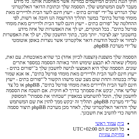
חוקי הגנת נתונים המיושמים במדינה אשר מאחסנת אותנו. כל מידע
מעבר לשם המשתמש שלך, הססמה שלך וכתובת הדואר האלקטרוני
שלך הנדרש על־ידי “פורום בתים - ייעוץ חינם לועד הבית ולדיירים מאת
מומחי פורטל בתים” במשך תהליך ההרשמה הנו חובה או רשות, לפי
ההחלטה של “פורום בתים - ייעוץ חינם לועד הבית ולדיירים מאת מומחי
פורטל בתים”. בכל המקרים, יש לך את האפשרות של איזה מידע
בחשבונך יוצג לציבור. יותך מכך, בתוך החשבון שלך, יש לך את האפשרות
לבחור או לבטל הודעות דואר אלקטרוני אשר נוצרות באופן אוטומטי
על־ידי מערכת phpBB.
הססמה שלך מוצפנת (הצפנה לכיוון אחד) כך שהיא מאובטחת. עם זאת,
מומלץ שאתה לא תבצע שימוש חוזר באותה הססמה במספר אתרים
שונים. הססמה שלך היא האמצעי לגישה לחשבון שלך ב־“פורום בתים -
ייעוץ חינם לועד הבית ולדיירים מאת מומחי פורטל בתים”, אז אנא שמור
עליה בבטחה ותחת שום מצב שבו מישהו הקשור ל־“פורום בתים - ייעוץ
חינם לועד הבית ולדיירים מאת מומחי פורטל בתים”, phpBB או כל צד
שלישי אחר, יבקש את ססמתך בדרך לא חוקית. אם תשכח את הססמה
לחשבון שלך, תוכל להשתמש במאפיין “שכחתי את ססמתי” המסופק
על־ידי מערכת phpBB. תהליך זה יבקש ממך להזין את שם המשתמש
שלך והדואר האלקטרוני שלך, לאחר מכן מערכת phpBB תיצור ססמה
חדשה כדי להשיב את חשבונך.
בית
עמוד ראשי
כל הזמנים הם
UTC+02:00
מחיקת עוגיות