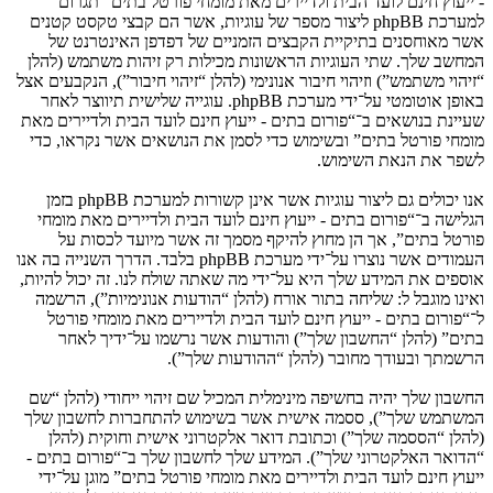
- ייעוץ חינם לועד הבית ולדיירים מאת מומחי פורטל בתים” תגרום
למערכת phpBB ליצור מספר של עוגיות, אשר הם קבצי טקסט קטנים
אשר מאוחסנים בתיקיית הקבצים הזמניים של דפדפן האינטרנט של
המחשב שלך. שתי העוגיות הראשונות מכילות רק זיהות משתמש (להלן
“זיהוי משתמש”) וזיהוי חיבור אנונימי (להלן “זיהוי חיבור”), הנקבעים אצל
באופן אוטומטי על־ידי מערכת phpBB. עוגייה שלישית תיווצר לאחר
שעיינת בנושאים ב־“פורום בתים - ייעוץ חינם לועד הבית ולדיירים מאת
מומחי פורטל בתים” ובשימוש כדי לסמן את הנושאים אשר נקראו, כדי
לשפר את הנאת השימוש.
אנו יכולים גם ליצור עוגיות אשר אינן קשורות למערכת phpBB בזמן
הגלישה ב־“פורום בתים - ייעוץ חינם לועד הבית ולדיירים מאת מומחי
פורטל בתים”, אך הן מחוץ להיקף מסמך זה אשר מיועד לכסות על
העמודים אשר נוצרו על־ידי מערכת phpBB בלבד. הדרך השנייה בה אנו
אוספים את המידע שלך היא על־ידי מה שאתה שולח לנו. זה יכול להיות,
ואינו מוגבל ל: שליחה בתור אורח (להלן “הודעות אנונימיות”), הרשמה
ל־“פורום בתים - ייעוץ חינם לועד הבית ולדיירים מאת מומחי פורטל
בתים” (להלן “החשבון שלך”) והודעות אשר נרשמו על־ידיך לאחר
הרשמתך ובעודך מחובר (להלן “ההודעות שלך”).
החשבון שלך יהיה בחשיפה מינימלית המכיל שם זיהוי ייחודי (להלן “שם
המשתמש שלך”), ססמה אישית אשר בשימוש להתחברות לחשבון שלך
(להלן “הססמה שלך”) וכתובת דואר אלקטרוני אישית וחוקית (להלן
“הדואר האלקטרוני שלך”). המידע שלך לחשבון שלך ב־“פורום בתים -
ייעוץ חינם לועד הבית ולדיירים מאת מומחי פורטל בתים” מוגן על־ידי