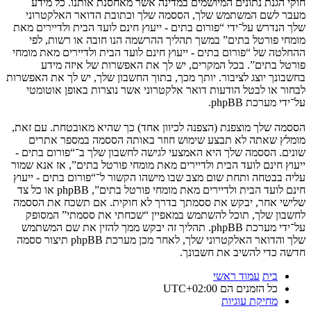
חוקי הגנת נתונים המיושמים במדינה אשר מאחסנת אותנו. כל מידע
מעבר לשם המשתמש שלך, הססמה שלך וכתובת הדואר האלקטרוני
שלך הנדרש על־ידי “פורום בתים - ייעוץ חינם לועד הבית ולדיירים מאת
מומחי פורטל בתים” במשך תהליך ההרשמה הנו חובה או רשות, לפי
ההחלטה של “פורום בתים - ייעוץ חינם לועד הבית ולדיירים מאת מומחי
פורטל בתים”. בכל המקרים, יש לך את האפשרות של איזה מידע
בחשבונך יוצג לציבור. יותך מכך, בתוך החשבון שלך, יש לך את האפשרות
לבחור או לבטל הודעות דואר אלקטרוני אשר נוצרות באופן אוטומטי
על־ידי מערכת phpBB.
הססמה שלך מוצפנת (הצפנה לכיוון אחד) כך שהיא מאובטחת. עם זאת,
מומלץ שאתה לא תבצע שימוש חוזר באותה הססמה במספר אתרים
שונים. הססמה שלך היא האמצעי לגישה לחשבון שלך ב־“פורום בתים -
ייעוץ חינם לועד הבית ולדיירים מאת מומחי פורטל בתים”, אז אנא שמור
עליה בבטחה ותחת שום מצב שבו מישהו הקשור ל־“פורום בתים - ייעוץ
חינם לועד הבית ולדיירים מאת מומחי פורטל בתים”, phpBB או כל צד
שלישי אחר, יבקש את ססמתך בדרך לא חוקית. אם תשכח את הססמה
לחשבון שלך, תוכל להשתמש במאפיין “שכחתי את ססמתי” המסופק
על־ידי מערכת phpBB. תהליך זה יבקש ממך להזין את שם המשתמש
שלך והדואר האלקטרוני שלך, לאחר מכן מערכת phpBB תיצור ססמה
חדשה כדי להשיב את חשבונך.
בית
עמוד ראשי
כל הזמנים הם
UTC+02:00
מחיקת עוגיות