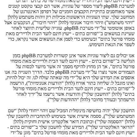
- ייעוץ חינם לועד הבית ולדיירים מאת מומחי פורטל בתים” תגרום
למערכת phpBB ליצור מספר של עוגיות, אשר הם קבצי טקסט קטנים
אשר מאוחסנים בתיקיית הקבצים הזמניים של דפדפן האינטרנט של
המחשב שלך. שתי העוגיות הראשונות מכילות רק זיהות משתמש (להלן
“זיהוי משתמש”) וזיהוי חיבור אנונימי (להלן “זיהוי חיבור”), הנקבעים אצל
באופן אוטומטי על־ידי מערכת phpBB. עוגייה שלישית תיווצר לאחר
שעיינת בנושאים ב־“פורום בתים - ייעוץ חינם לועד הבית ולדיירים מאת
מומחי פורטל בתים” ובשימוש כדי לסמן את הנושאים אשר נקראו, כדי
לשפר את הנאת השימוש.
אנו יכולים גם ליצור עוגיות אשר אינן קשורות למערכת phpBB בזמן
הגלישה ב־“פורום בתים - ייעוץ חינם לועד הבית ולדיירים מאת מומחי
פורטל בתים”, אך הן מחוץ להיקף מסמך זה אשר מיועד לכסות על
העמודים אשר נוצרו על־ידי מערכת phpBB בלבד. הדרך השנייה בה אנו
אוספים את המידע שלך היא על־ידי מה שאתה שולח לנו. זה יכול להיות,
ואינו מוגבל ל: שליחה בתור אורח (להלן “הודעות אנונימיות”), הרשמה
ל־“פורום בתים - ייעוץ חינם לועד הבית ולדיירים מאת מומחי פורטל
בתים” (להלן “החשבון שלך”) והודעות אשר נרשמו על־ידיך לאחר
הרשמתך ובעודך מחובר (להלן “ההודעות שלך”).
החשבון שלך יהיה בחשיפה מינימלית המכיל שם זיהוי ייחודי (להלן “שם
המשתמש שלך”), ססמה אישית אשר בשימוש להתחברות לחשבון שלך
(להלן “הססמה שלך”) וכתובת דואר אלקטרוני אישית וחוקית (להלן
“הדואר האלקטרוני שלך”). המידע שלך לחשבון שלך ב־“פורום בתים -
ייעוץ חינם לועד הבית ולדיירים מאת מומחי פורטל בתים” מוגן על־ידי