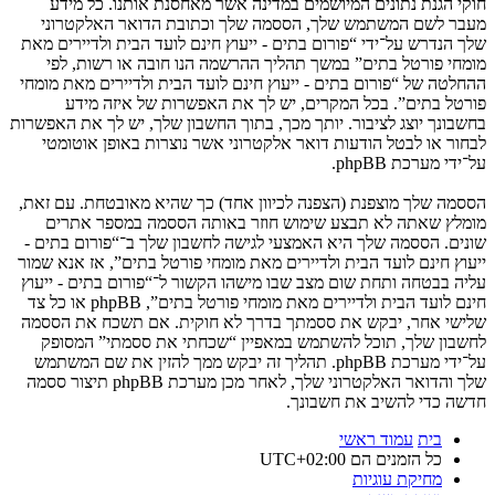
חוקי הגנת נתונים המיושמים במדינה אשר מאחסנת אותנו. כל מידע
מעבר לשם המשתמש שלך, הססמה שלך וכתובת הדואר האלקטרוני
שלך הנדרש על־ידי “פורום בתים - ייעוץ חינם לועד הבית ולדיירים מאת
מומחי פורטל בתים” במשך תהליך ההרשמה הנו חובה או רשות, לפי
ההחלטה של “פורום בתים - ייעוץ חינם לועד הבית ולדיירים מאת מומחי
פורטל בתים”. בכל המקרים, יש לך את האפשרות של איזה מידע
בחשבונך יוצג לציבור. יותך מכך, בתוך החשבון שלך, יש לך את האפשרות
לבחור או לבטל הודעות דואר אלקטרוני אשר נוצרות באופן אוטומטי
על־ידי מערכת phpBB.
הססמה שלך מוצפנת (הצפנה לכיוון אחד) כך שהיא מאובטחת. עם זאת,
מומלץ שאתה לא תבצע שימוש חוזר באותה הססמה במספר אתרים
שונים. הססמה שלך היא האמצעי לגישה לחשבון שלך ב־“פורום בתים -
ייעוץ חינם לועד הבית ולדיירים מאת מומחי פורטל בתים”, אז אנא שמור
עליה בבטחה ותחת שום מצב שבו מישהו הקשור ל־“פורום בתים - ייעוץ
חינם לועד הבית ולדיירים מאת מומחי פורטל בתים”, phpBB או כל צד
שלישי אחר, יבקש את ססמתך בדרך לא חוקית. אם תשכח את הססמה
לחשבון שלך, תוכל להשתמש במאפיין “שכחתי את ססמתי” המסופק
על־ידי מערכת phpBB. תהליך זה יבקש ממך להזין את שם המשתמש
שלך והדואר האלקטרוני שלך, לאחר מכן מערכת phpBB תיצור ססמה
חדשה כדי להשיב את חשבונך.
בית
עמוד ראשי
כל הזמנים הם
UTC+02:00
מחיקת עוגיות