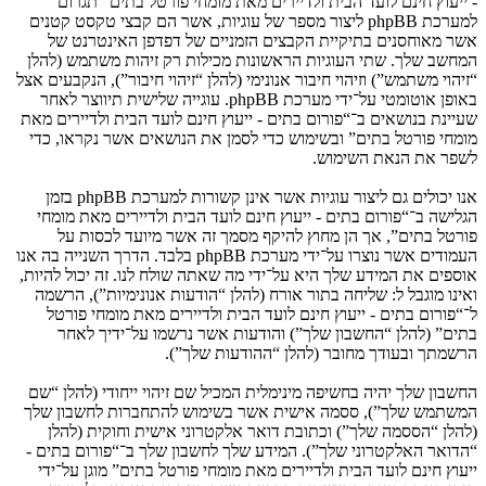
- ייעוץ חינם לועד הבית ולדיירים מאת מומחי פורטל בתים” תגרום
למערכת phpBB ליצור מספר של עוגיות, אשר הם קבצי טקסט קטנים
אשר מאוחסנים בתיקיית הקבצים הזמניים של דפדפן האינטרנט של
המחשב שלך. שתי העוגיות הראשונות מכילות רק זיהות משתמש (להלן
“זיהוי משתמש”) וזיהוי חיבור אנונימי (להלן “זיהוי חיבור”), הנקבעים אצל
באופן אוטומטי על־ידי מערכת phpBB. עוגייה שלישית תיווצר לאחר
שעיינת בנושאים ב־“פורום בתים - ייעוץ חינם לועד הבית ולדיירים מאת
מומחי פורטל בתים” ובשימוש כדי לסמן את הנושאים אשר נקראו, כדי
לשפר את הנאת השימוש.
אנו יכולים גם ליצור עוגיות אשר אינן קשורות למערכת phpBB בזמן
הגלישה ב־“פורום בתים - ייעוץ חינם לועד הבית ולדיירים מאת מומחי
פורטל בתים”, אך הן מחוץ להיקף מסמך זה אשר מיועד לכסות על
העמודים אשר נוצרו על־ידי מערכת phpBB בלבד. הדרך השנייה בה אנו
אוספים את המידע שלך היא על־ידי מה שאתה שולח לנו. זה יכול להיות,
ואינו מוגבל ל: שליחה בתור אורח (להלן “הודעות אנונימיות”), הרשמה
ל־“פורום בתים - ייעוץ חינם לועד הבית ולדיירים מאת מומחי פורטל
בתים” (להלן “החשבון שלך”) והודעות אשר נרשמו על־ידיך לאחר
הרשמתך ובעודך מחובר (להלן “ההודעות שלך”).
החשבון שלך יהיה בחשיפה מינימלית המכיל שם זיהוי ייחודי (להלן “שם
המשתמש שלך”), ססמה אישית אשר בשימוש להתחברות לחשבון שלך
(להלן “הססמה שלך”) וכתובת דואר אלקטרוני אישית וחוקית (להלן
“הדואר האלקטרוני שלך”). המידע שלך לחשבון שלך ב־“פורום בתים -
ייעוץ חינם לועד הבית ולדיירים מאת מומחי פורטל בתים” מוגן על־ידי