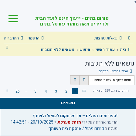
כ
פורום בתים - ייעוץ חינם לועד הבית
ולדיירים מאת מומחי פורטל בתים
שאלות נפוצות
הרשמה
התחברות
ח
בית
עמוד ראשי
חיפוש
נושאים ללא תגובות
י
נושאים ללא תגובות
פ
עבור לחיפוש מתקדם
ו
ח
ח
ש
י
י
החיפוש הניב 259 תוצאות
…
1
26
5
4
3
2
ה
ד
פ
פ
ב
ו
ו
ף
נושאים
א
ש
ש
1
מ
מ
ת
!הפורומים נעולים – אך יש מקום לשאול ולשתף
ת
ק
הודעה אחרונה על ידי
מנהל מערכת
«
20/10/2025 - 14:42:51
ו
ד
נשלח ב
פורום ניהול / אחזקת בית משותף
ם
ך