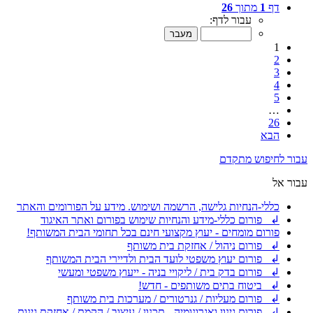
דף
1
מתוך
26
עבור לדף:
1
2
3
4
5
…
26
הבא
עבור לחיפוש מתקדם
עבור אל
כללי-הנחיות גלישה, הרשמה ושימוש. מידע על הפורומים והאתר
↲ פורום כללי-מידע והנחיות שימוש בפורום ואתר האיגוד
פורום מומחים - יעוץ מקצועי חינם בכל תחומי הבית המשותף!
↲ פורום ניהול / אחזקת בית משותף
↲ פורום יעוץ משפטי לועד הבית ולדיירי הבית המשותף
↲ פורום בדק בית / ליקויי בניה - ייעוץ משפטי ומעשי
↲ ביטוח בתים משותפים - חדש!
↲ פורום מעליות / גנרטורים / מערכות בית משותף
↲ פורום גינון ואגרונומיה - תכנון / עיצוב / הקמת / אחזקת גינות