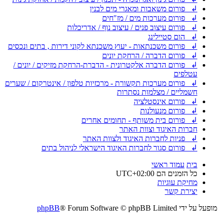
↲ פורום משאבות ומאגרי מים לבנין
↲ פורום מערכות מים / מז"חים
↲ פורום עיצוב פנים / עיצוב נוף / אדריכלות
↲ הום סטיילינג
↲ פורום משכנתאות - יעוץ משכנתא לקוני דירות , בתים ונכסים
↲ פורום הדברה / הרחקת יונים
↲ פורום הדברה אלקטרונית - הדברת-הרחקת מזיקים / יונים /
עטלפים
↲ פורום מערכות תקשורת - מרכזיות טלפון / אינטרקום / שערים
חשמליים / מצלמות נסתרות
↲ פורום אינסטלציה
↲ פורום מנעולנות
↲ פורום בית משותף - תחומים אחרים
חברות האיגוד וצוות האתר
↲ פניות לחברות האיגוד ולצוות האתר
↲ פורום סגור לחברות האיגוד הישראלי לניהול בתים
בית
עמוד ראשי
כל הזמנים הם
UTC+02:00
מחיקת עוגיות
יצירת קשר
מופעל על ידי
® Forum Software © phpBB Limited
phpBB