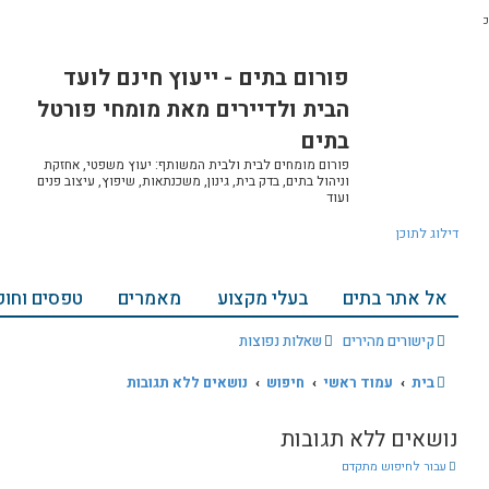
ח
ח
 - ייעוץ חינם לועד
י
י
פ
פ
רים מאת מומחי פורטל
ו
ו
ש
ש
מ
ת
 ולבית המשותף: יעוץ משפטי, אחזקת
ק
ת, גינון, משכנתאות, שיפוץ, עיצוב פנים
ד
ם
צוע
מאמרים
טפסים וחוקים
אודות ויצירת קשר
ת
הרשמה
התחברות
ח
נושאים ללא תגובות
י
פ
ו