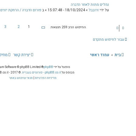
0
תגובות
94692
צפיות
18/1
» ב
פורום הדברה / הרחקת יונים
הודעה אחרונה
על ידי
זרובבל
18/10/2024 - 15:07:48
…
26
5
4
3
2
1
ות
ה
ד
ב
ף
א
עבור אל
1
מ
יצירת קשר
מחיקת עוגיות
כל הזמנים הם
UTC+02:00
ת
ו
ופעל על ידי
phpBB
® Forum Software © phpBB Limited
ך
ס על
phpBB.co.il - פורומים בעברית
. © 2017 - phpBB.co.il.
2
מדיניות הפרטיות
|
תנאי שימוש באתר
6