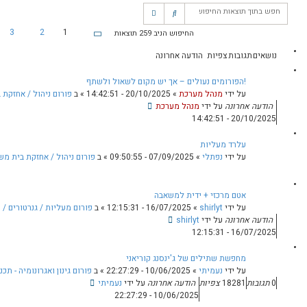
ש
ח
י
…
26
5
4
3
2
1
ות
ה
ד
פ
ב
ו
ף
א
ש
1
מ
 מקום לשאול ולשתף
0
תגובות
13102
צפיות
מ
ת
20/10/2025 - 1
» ב
פורום ניהול / אחזקת בית משותף
ק
ת
ד
ו
ם
ך
0
תגובות
14613
צפיות
2
07/
» ב
פורום ניהול / אחזקת בית משותף
הודעה אחרונה
על ידי
נפתלי
6
07/09/2025 - 09:50:55
0
תגובות
16/0
» ב
פורום מעליות / גנרטורים / מערכות בית משותף
14832
צפיות
קוריאני
10/0
» ב
פורום גינון ואגרונומיה - תכנון / עיצוב / הקמת / אחזקת גינות
נה
על ידי
נעמיתי