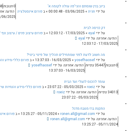
ולה לקומה א'
0
תגובות
19748
צפיות
0
» ב
פורום אינסטלציה
הודעה אחרונה
על ידי
חגית
03/06/2025 - 00:00:48
0
תגובות
33071
צפיות
» ב
פורום עיצוב פנים / עיצוב נוף / אדריכלות
ים תהליך של פינוי בינוי?
16/03/2025 - 13
» ב
פורום כללי-מידע והנחיות שימוש בפורום ואתר האיגוד
נה
על ידי
yosefhaosef
ת
0
תגובות
05
» ב
פורום כללי-מידע והנחיות שימוש בפורום ואתר האיגוד
roeiz
0
תגובות
94678
צפיות
ron
»
05/11/2024 - 13:25:27
» ב
פורום אינסטלציה
ronen.al