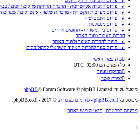
↲ פורום הדברה / הרחקת יונים
↲ פורום הדברה אלקטרונית - הדברת-הרחקת מזיקים / יונים / עטל
↲ פורום מערכות תקשורת - מרכזיות טלפון / אינטרקום / שערים ח
↲ פורום אינסטלציה
↲ פורום מנעולנות
↲ פורום בית משותף - תחומים אחרים
חברות האיגוד וצוות האתר
↲ פניות לחברות האיגוד ולצוות האתר
↲ פורום סגור לחברות האיגוד הישראלי לניהול בתים
בית
עמוד ראשי
כל הזמנים הם
UTC+02:00
מחיקת עוגיות
יצירת קשר
מופעל על ידי
® Forum Software © phpBB Limited
phpBB
מבוסס על
phpBB.co.il - פורומים בעברית
. © 2017 - phpBB.co.il.
מדיניות הפרטיות
|
תנאי שימוש באתר