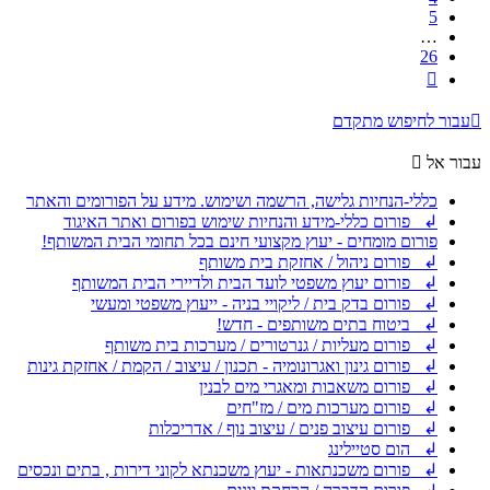
5
…
26
הבא
עבור לחיפוש מתקדם
עבור אל
כללי-הנחיות גלישה, הרשמה ושימוש. מידע על הפורומים והאתר
↲ פורום כללי-מידע והנחיות שימוש בפורום ואתר האיגוד
פורום מומחים - יעוץ מקצועי חינם בכל תחומי הבית המשותף!
↲ פורום ניהול / אחזקת בית משותף
↲ פורום יעוץ משפטי לועד הבית ולדיירי הבית המשותף
↲ פורום בדק בית / ליקויי בניה - ייעוץ משפטי ומעשי
↲ ביטוח בתים משותפים - חדש!
↲ פורום מעליות / גנרטורים / מערכות בית משותף
↲ פורום גינון ואגרונומיה - תכנון / עיצוב / הקמת / אחזקת גינות
↲ פורום משאבות ומאגרי מים לבנין
↲ פורום מערכות מים / מז"חים
↲ פורום עיצוב פנים / עיצוב נוף / אדריכלות
↲ הום סטיילינג
↲ פורום משכנתאות - יעוץ משכנתא לקוני דירות , בתים ונכסים