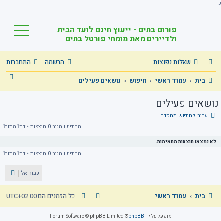
כ
פורום בתים - ייעוץ חינם לועד הבית
ולדיירים מאת מומחי פורטל בתים
שאלות נפוצות
הרשמה
התחברות
ח
בית
עמוד ראשי
חיפוש
נושאים פעילים
י
נושאים פעילים
פ
עבור לחיפוש מתקדם
ו
החיפוש הניב 0 תוצאות • דף
1
מתוך
1
ש
לא נמצאו תוצאות מתאימות.
החיפוש הניב 0 תוצאות • דף
1
מתוך
1
עבור אל
בית
עמוד ראשי
כל הזמנים הם
UTC+02:00
מופעל על ידי
phpBB
® Forum Software © phpBB Limited