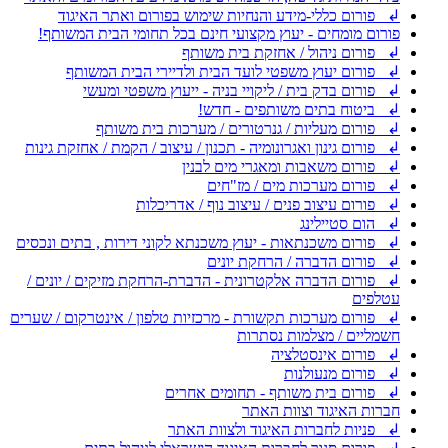
↲ פורום כללי-מידע והנחיות שימוש בפורום ואתר האיגוד
פורום מומחים - יעוץ מקצועי חינם בכל תחומי הבית המשותף!
↲ פורום ניהול / אחזקת בית משותף
↲ פורום יעוץ משפטי לועד הבית ולדיירי הבית המשותף
↲ פורום בדק בית / ליקויי בניה - ייעוץ משפטי ומעשי
↲ ביטוח בתים משותפים - חדש!
↲ פורום מעליות / גנרטורים / מערכות בית משותף
↲ פורום גינון ואגרונומיה - תכנון / עיצוב / הקמת / אחזקת גינות
↲ פורום משאבות ומאגרי מים לבנין
↲ פורום מערכות מים / מז"חים
↲ פורום עיצוב פנים / עיצוב נוף / אדריכלות
↲ הום סטיילינג
↲ פורום משכנתאות - יעוץ משכנתא לקוני דירות , בתים ונכסים
↲ פורום הדברה / הרחקת יונים
↲ פורום הדברה אלקטרונית - הדברת-הרחקת מזיקים / יונים /
עטלפים
↲ פורום מערכות תקשורת - מרכזיות טלפון / אינטרקום / שערים
חשמליים / מצלמות נסתרות
↲ פורום אינסטלציה
↲ פורום מנעולנות
↲ פורום בית משותף - תחומים אחרים
חברות האיגוד וצוות האתר
↲ פניות לחברות האיגוד ולצוות האתר