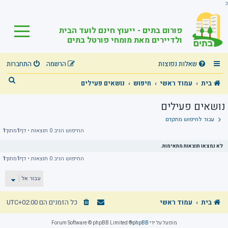
כ
פורום בתים - ייעוץ חינם לועד הבית
ולדיירים מאת מומחי פורטל בתים
שאלות נפוצות
הרשמה
התחברות
ח
בית
עמוד ראשי
חיפוש
נושאים פעילים
י
נושאים פעילים
פ
עבור לחיפוש מתקדם
ו
החיפוש הניב 0 תוצאות • דף
1
מתוך
1
ש
לא נמצאו תוצאות מתאימות.
החיפוש הניב 0 תוצאות • דף
1
מתוך
1
עבור אל
בית
עמוד ראשי
כל הזמנים הם
UTC+02:00
מופעל על ידי
phpBB
® Forum Software © phpBB Limited