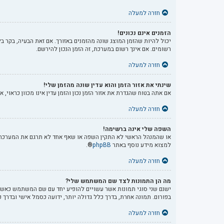
חזרה למעלה
הזמנים אינם נכונים!
יכול להיות שהזמן המוצג שונה מהזמנים באזורך. אם זאת הבעיה, בקר בל
רשומים. אם אינך רשום במערכת, זה הזמן הנכון להירשם.
חזרה למעלה
שינתי את אזור הזמן והוא עדין שונה מהזמן שלי!
אם אתה בטוח שהגדרת את אזור הזמן נכון והזמן עדין אינו מכוון כראוי,
חזרה למעלה
השפה שלי אינה ברשימה!
או שהמנהל הראשי לא התקין השפה או שאף אחד לא תרגם את המערכת ל
למצוא מידע נוסף באתר
phpBB
®.
חזרה למעלה
מה הן התמונות לצד שם המשתמש שלי?
ישנם שני סוגי תמונות אשר עשויים להופיע יחד עם שם המשתמש כאשר צ
בפורום. תמונה אחרת, בדרך כלל גדולה יותר, ידועה כסמל אישי ובדרך
חזרה למעלה