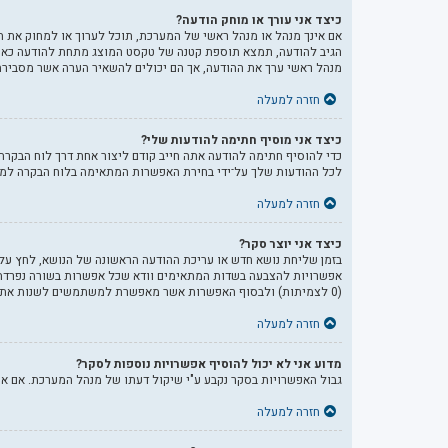
כיצד אני עורך או מוחק הודעה?
אם אינך מנהל או מנהל ראשי של המערכת, תוכל לערוך או למחוק את ה
הגיב להודעה, תמצא תוספת קטנה של טקסט המוצג מתחת להודעה כאשר 
מנהל ראשי ערך את ההודעה, אך הם יכולים להשאיר הערה אשר מסבירה
חזרה למעלה
כיצד אני מוסיף חתימה להודעות שלי?
כדי להוסיף חתימה להודעה אתה חייב קודם ליצור אחת דרך לוח הבקר
לכל ההודעות שלך על־ידי בחירת האפשרות המתאימה בלוח הבקרה למש
חזרה למעלה
כיצד אני יוצר סקר?
בזמן שליחת נושא חדש או עריכת ההודעה הראשונה של הנושא, לחץ על 
אפשרויות להצבעה בשדות המתאימים וודא שכל אפשרות בשורה נפרדת
(0 לצמיתות) ולבסוף האפשרות אשר מאפשרת למשתמשים לשנות את ההצבעות שלהם.
חזרה למעלה
מדוע אני לא יכול להוסיף אפשרויות נוספות לסקר?
גבול האפשרויות בסקר נקבע ע"י שיקול דעתו של מנהל המערכת. אם 
חזרה למעלה