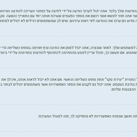
הודעות שלך בלבד. אתה יכול לערוך הודעה על־ידי לחיצה על כפתור העריכה להודעה המיוח
אתה חוזר לנושא אשר רושם את מספר הפעמים שערכת אותה יחד עם התאריך והשעה. טקסט ז
 מדוע הם ערכו את ההודעה לפי ראות עיניהם. שים לב שמשתמשים רגילים לא יכולים למחוק
ה למשתמש שלך. לאחר שנוצרה, אתה יכול לסמן את התיבה
צרף חתימה
בטופס השליחה כדי ל
תמש. אם תעשה כך, תוכל עדיין למנוע מהחתימה להתווסף להודעות מסוימות על־ידי ביטו
התווית “יצירת סקר” תחת טופס השליחה הראשי. אם אתה לא יכול לראות אותה, אין לך את
 בתיבת הטקסט. אתה יכול גם לקבוע את מספר האפשרויות אשר משתמשים יכולים לבחור ב
אתה חושב שכמות האפשרויות לא מספיקה לך, פנה למנהל המערכת.