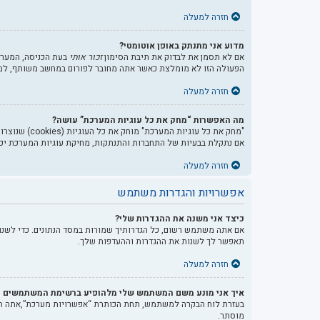
חזרה למעלה
מדוע אני מתנתק באופן אוטומטי?
אם לא תסמן את לבדוק את תיבת הסימון
זכור אותי
בעת הכניסה, המערכ
הפעולה הזו לא מומלצת כאשר אתה מחובר לפורום במחשב משותף, למשל
חזרה למעלה
מה האפשרות “מחק את כל עוגיות המערכת” עושה?
אם נתקלת בבעיות של התחברות והתנתקות, מחיקת עוגיות המערכת יכו
חזרה למעלה
אפשרויות והגדרות משתמש
כיצד אני משנה את ההגדרות שלי?
אם אתה משתמש רשום, כל הגדרותיך שמורות במסד הנתונים. כדי לשנו
תאפשר לך לשנות את ההגדרות וההעדפות שלך.
חזרה למעלה
איך אני מונע משם המשתמש שלי מלהופיע ברשימת המשתמשים ה
בעזרת לוח הבקרה למשתמש, תחת הכותרת “אפשרויות מערכת”,אתה 
מוסתר.