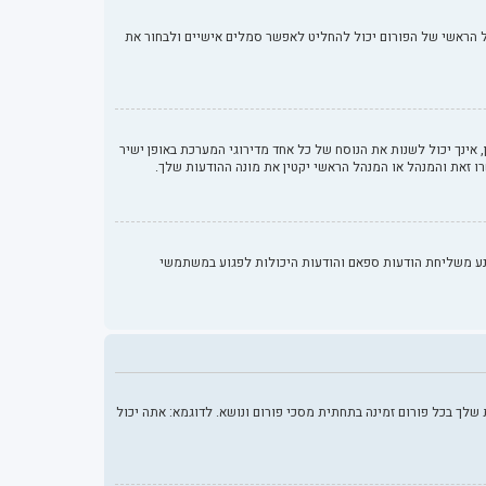
רבע השיטות הבאות: Gravatar, גלריה, תמונה מרוחקת או העלאה. המנהל הראשי של הפורום יכול להחליט לאפשר סמלים אישיים ולבחור את
ינך יכול לשנות את הנוסח של כל אחד מדירוגי המערכת באופן ישיר
ו זאת והמנהל או המנהל הראשי יקטין את מונה ההודעות שלך.
נע משליחת הודעות ספאם והודעות היכולות לפגוע במשתמשי
לך בכל פורום זמינה בתחתית מסכי פורום ונושא. לדוגמא: אתה יכול