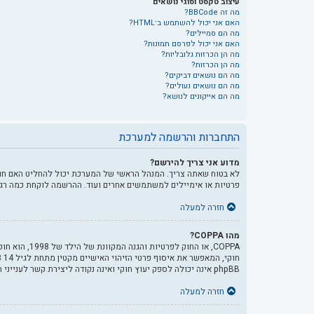
עיצוב טקסט וסוגי נושאים
מה זה BBCode?
האם אני יכול להשתמש ב־HTML?
מה הם סמיילים?
האם אני יכול לפרסם תמונות?
מה הן הכרזות גלובליות?
מה הן הכרזות?
מה הם נושאים דביקים?
מה הם נושאים נעולים?
מה הם אייקונים לנושא?
התחברות והרשמה למערכת
מדוע אני צריך להירשם?
לא בטוח שאתה צריך. המנהל הראשי של המערכת יכול להחליט האם חוב
פרטיות או אימיילים למשתמשים אחרים ועוד. ההרשמה לוקחת כמה רג
חזרה למעלה
מהו COPPA?
phpBB אינה יכולה לספק יעוץ חוקי ואינה נקודה ליצירת קשר לענייני חוק מכל סוג, ובפרט הרשום להלן.
חזרה למעלה