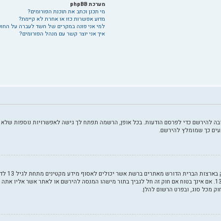
מערכת phpBB
מי תכנן וכתב את תוכנת הפורומים?
מדוע אפשרות כזו או אחרת לא קיימת?
למי אני פונה במקרים של חשד לעברה על החו
איך אני יוצר קשר עם מנהל הפורומים?
ה להירשם כדי לפרסם הודעות. בכל אופן, הרשמה תפתח לך גישה לאפשרויות נוספות שלא ז
עים כך שמומלץ להירשם.
COPPA, או
חוקי, המאפשר את איסוף פרטי הזיהוי האישיים מקטין מתחת לגיל 14 13. אם אינך בטוח אם חוק זה חל לגביך בתור מישהו המנסה 