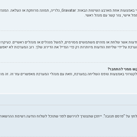
בתוך לוח הבקרה למשתמש תחת "פרופיל" אתה יכול להוסיף סמל אישי באמצעות אחת מא
ל אישי, צור קשר עם מנהל ראשי.
ות אשר שלחת או מזהים משתמשים מסוימים, למשל מנהלים או מנהלים ראשיים. כעיקרון, א
רכת על־ידי שליחת הודעות מיותרות רק כדי הגדיל את הדירוג שלך. רוב המערכות לא יאפשר
קש ממני להתחבר?
לקטרוני באמצעות טופס השליחה במערכת, וזאת עם מנהלי המערכת מאפשרים עזר זה. זה מו
 לחץ על "פרסם תגובה". ייתכן שתצטרך להירשם לפני שתוכל לשלוח הודעה.רשימת ההרשאות ש