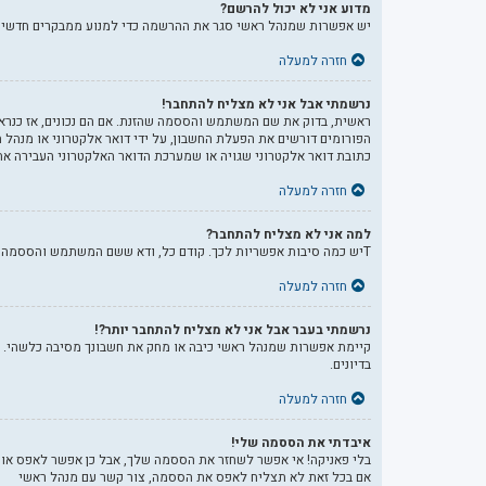
מדוע אני לא יכול להרשם?
יש אפשרות שמנהל ראשי סגר את ההרשמה כדי למנוע ממבקרים חדשים להירשם. לחילופין ייתכן שמנהל ראשי חסם
חזרה למעלה
נרשמתי אבל אני לא מצליח להתחבר!
הפורומים דורשים את הפעלת החשבון, על ידי דואר אלקטרוני או מנהל
כתובת דואר אלקטרוני שגויה או שמערכת הדואר האלקטרוני העבירה את 
חזרה למעלה
למה אני לא מצליח להתחבר?
Tיש כמה סיבות אפשריות לכך. קודם כל, ודא ששם המשתמש והססמה שלך נכונים. אם הם נכונים, צור קשר עם מנהל ראשי כדי לוודא שלא נחסמת. לחילופין, יכול להיות שיש שגיאה בהגדרות האתר שהמנהלים שלו יצטרכו לתקן.
חזרה למעלה
נרשמתי בעבר אבל אני לא מצליח להתחבר יותר?!
קיימת אפשרות שמנהל ראשי כיבה או מחק את חשבונך מסיבה כלשהי. בנ
בדיונים.
חזרה למעלה
איבדתי את הססמה שלי!
בלי פאניקה! אי אפשר לשחזר את הססמה שלך, אבל כן אפשר לאפס או
אם בכל זאת לא תצליח לאפס את הססמה, צור קשר עם מנהל ראשי