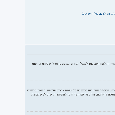
ק/ניצול לרעה של המערכת?
מינות לאורחים, כמו למשל הגדרת תמונת פרופיל, שליחת הודעות
 החוק לפרטיות והגנה המקוונת של הילד של 1998, הוא חוק בארצות הברית הדורש מאתרים ברשת אשר יכולים לאסוף מידע מקטינים מתחת לגיל 13 לדרוש הסכמה מההורים בכתב או כל שיטה אחרת של אישור מאפוטרופוס
להירשם או לאתר אשר אליו אתה מנסה להירשם, צור קשר עם יועץ חוקי להתיעצות. שים לב שקבוצת