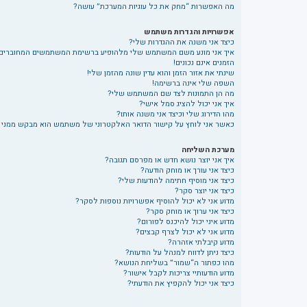
מה האפשרות “מחק את כל עוגיות המערכת” עושה?
אפשרויות והגדרות משתמש
כיצד אני משנה את ההגדרות שלי?
איך אני מונע משם המשתמש שלי מלהופיע ברשימת המשתמשים המחוברים
הזמנים אינם נכונים!
שינתי את אזור הזמן והוא עדין שונה מהזמן שלי!
השפה שלי אינה ברשימה!
מה הן התמונות לצד שם המשתמש שלי?
איך אני יכול להציג סמל אישי?
מהו הדירוג שלי וכיצד אני משנה אותו?
כאשר אני לוחץ על קישור הדואר האלקטרוני של משתמש הוא מבקש ממני
מערכת השליחה
איך אני יוצר נושא חדש או מפרסם תגובה?
כיצד אני עורך או מוחק הודעה?
כיצד אני מוסיף חתימה להודעות שלי?
כיצד אני יוצר סקר?
מדוע אני לא יכול להוסיף אפשרויות נוספות לסקר?
כיצד אני ערוך או מוחק סקר?
מדוע איני יכול להיכנס לפורום?
מדוע אני לא יכול לצרף קבצים?
מדוע קיבלתי אזהרה?
כיצד ניתן לדווח למנהל על הודעות?
מהו כפתור ה“שמור” בשליחת הנושא?
מדוע הודעותיי צריכות לקבל אישור?
כיצד אני יכול להקפיץ את הודעתי?