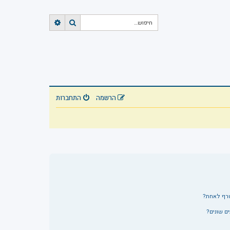
ח
ח
י
י
פ
פ
ו
ו
ש
ש
מ
ת
ק
ד
הרשמה
התחברות
ם
טרף לאחת?
ם שונים?