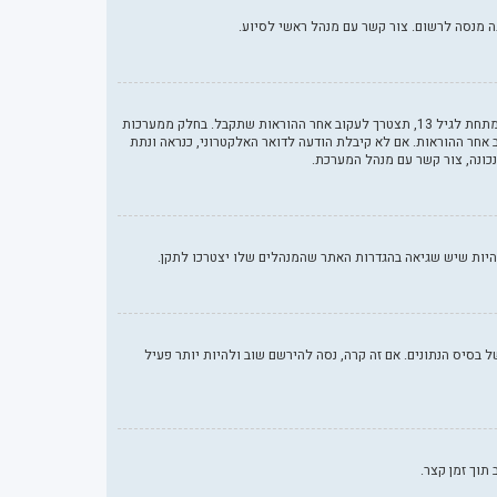
ראשית, בדוק את שם המשתמש והססמה שהזנת. אם הם נכונים, אז כנראה ואת מהדברים הבאים קרה. אם מערכת ה־COPPA פועלת במערכת ובהרשמה סימנת שאתה מתחת לגיל 13, תצטרך לעקוב אחר ההוראות שתקבל. בחלק ממערכות
אחר ההוראות. אם לא קיבלת הודעה לדואר האלקטרוני, כנראה ונתת
נכונה, צור קשר עם מנהל המערכת.
בסיס הנתונים. אם זה קרה, נסה להירשם שוב ולהיות יותר פעיל
תוך זמן קצר.