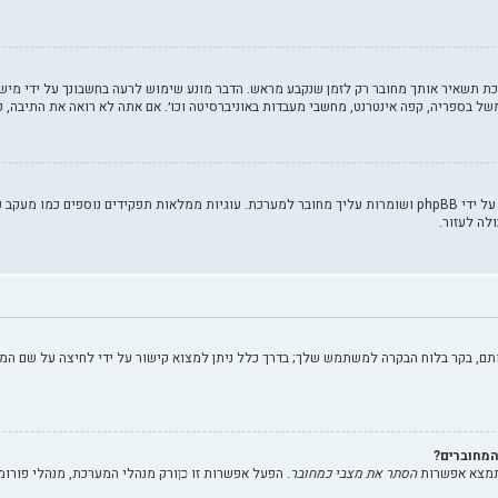
ת תשאיר אותך מחובר רק לזמן שנקבע מראש. הדבר מונע שימוש לרעה בחשבונך על ידי מישה
 בספריה, קפה אינטרנט, מחשבי מעבדות באוניברסיטה וכו׳. אם אתה לא רואה את התיבה, 
"מחק את כל עוגיות המערכת" מוחק את כל העוגיות (cookies) שנוצרו על ידי phpBB ושומרות עליך מחובר למערכת. עוגי
לה לעזור.
תם, בקר בלוח הבקרה למשתמש שלך; בדרך כלל ניתן למצוא קישור על ידי לחיצה על שם המ
מחוברים?
תמצא אפשרות
הסתר את מצבי כמחובר
. הפעל אפשרות זו
ורק מנהלי המערכת, מנהלי פורו
כן